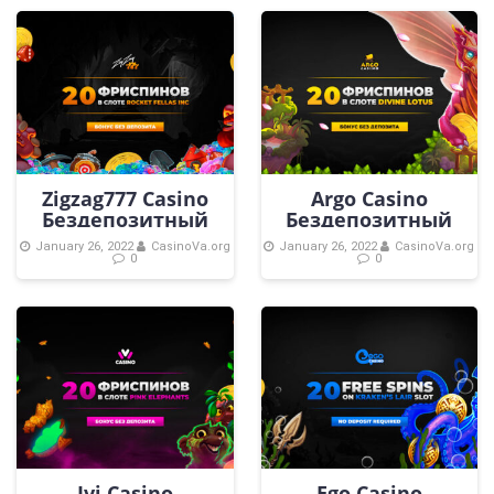
Zigzag777 Casino
Argo Casino
Бездепозитный
Бездепозитный
Бонус
бонус
January 26, 2022
CasinoVa.org
January 26, 2022
CasinoVa.org
0
0
Ivi Casino
Ego Casino