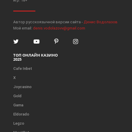
игр. 18+
Автор русскоязычной версии сайта -
Денис Водолазов
Мой email:
denis.vodolazovv@gmail.com
ТОП ОНЛАЙН КАЗИНО
2025
Cafe Inbet
X
Joycasino
Gold
Gama
Eldorado
Legzo