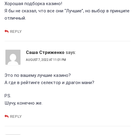
Хорошая подборка казино!
Я бы не сказал, что все они “Лучшие”, но выбор в принципе
отличный.
REPLY
Саша Стриженко
says:
AUGUST 7, 2022 AT 11:01 PM
Это по вашему лучшие казино?
А где в рейтинге селектор и драгон мани?
P.S.
Шучу, конечно же.
REPLY