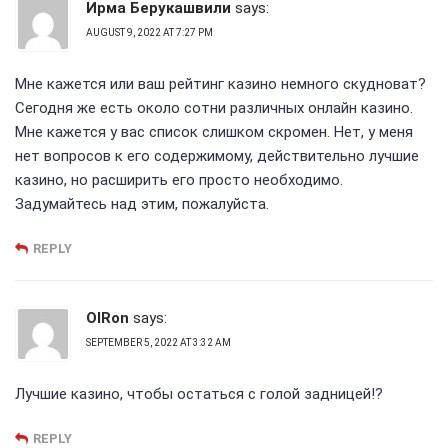
Ирма Берукашвили
says:
AUGUST 9, 2022 AT 7:27 PM
Мне кажется или ваш рейтинг казино немного скудноват?
Сегодня же есть около сотни различных онлайн казино.
Мне кажется у вас список слишком скромен. Нет, у меня
нет вопросов к его содержимому, действительно лучшие
казино, но расширить его просто необходимо.
Задумайтесь над этим, пожалуйста.
REPLY
OlRon
says:
SEPTEMBER 5, 2022 AT 3:32 AM
Лучшие казино, чтобы остаться с голой задницей!?
REPLY