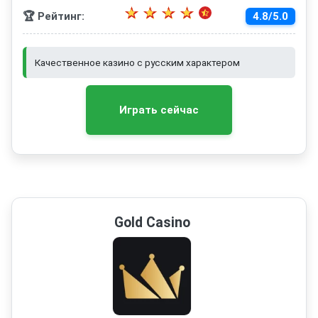
🏆 Рейтинг:
4.8/5.0
Качественное казино с русским характером
Играть сейчас
Gold Casino