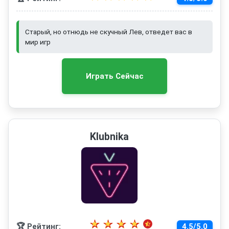
Старый, но отнюдь не скучный Лев, отведет вас в
мир игр
Играть Сейчас
Klubnika
🏆 Рейтинг:
4.5/5.0