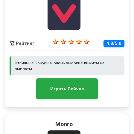
🏆 Рейтинг:
4.8/5.0
Отличные Бонусы и очень высокие лимиты на
выплаты
Играть Сейчас
Monro