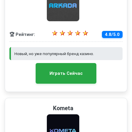
🏆 Рейтинг:
4.8/5.0
Новый, но уже популярный бренд казино.
Играть Сейчас
Kometa