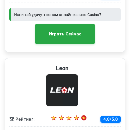
Испытай удачу в новом онлайн казино Casino7
Играть Сейчас
Leon
🏆 Рейтинг:
4.8/5.0