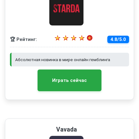
🏆 Рейтинг:
4.8/5.0
Абсолютная новинка в мире онлайн гемблинга
Играть сейчас
Vavada