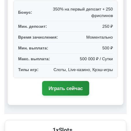
350% на первый депозит + 250
Бонус:
фриспинов
Мин. депозит:
250 ₽
Время зачисления:
Моментально
Мин. выплата:
500 ₽
Макс. выплата:
500 000 ₽ / Сутки
Типы игр:
Слоты, Live-казино, Крэш-игры
Играть сейчас
1xSlots