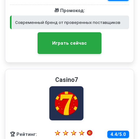
🎁 Промокод:
Современный бренд от проверенных поставщиков
Играть сейчас
Casino7
🏆 Рейтинг:
4.4/5.0