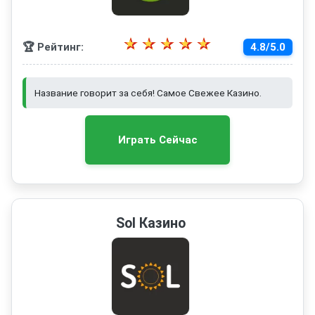
🏆 Рейтинг:
4.8/5.0
Название говорит за себя! Самое Свежее Казино.
Играть Сейчас
Sol Казино