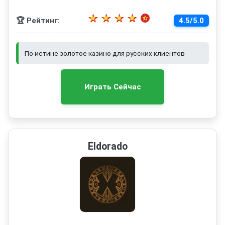
🏆 Рейтинг:
4.5/5.0
По истине золотое казино для русских клиентов
Играть Сейчас
Eldorado