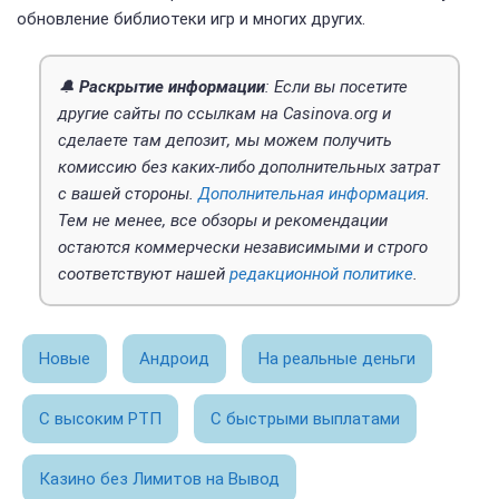
обновление библиотеки игр и многих других.
🔔
Раскрытие информации
: Если вы посетите
другие сайты по ссылкам на Casinova.org и
сделаете там депозит, мы можем получить
комиссию без каких-либо дополнительных затрат
с вашей стороны.
Дополнительная информация
.
Тем не менее, все обзоры и рекомендации
остаются коммерчески независимыми и строго
соответствуют нашей
редакционной политике
.
Новые
Андроид
На реальные деньги
С высоким РТП
С быстрыми выплатами
Казино без Лимитов на Вывод