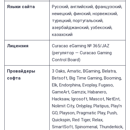
Языки сайта
Русский, английский, французский,
немецкий, финский, норвежский,
турецкий, португальский,
азербайджанский, узбекский,
казахский
Лицензия
Curacao eGaming № 365/JAZ
(регулятор — Curacao Gaming
Control Board)
Провайдеры
3 Oaks, Amatic, BGaming, Belatra,
софта
Betsoft, Big Time Gaming, Booming,
Elk, Endorphina, Evoplay, Fugaso,
GameArt, Gamzix, Habanero,
Hacksaw, Igrosoft, Mascot, NetEnt,
Nolimit City, Onlyplay, Platipus, Play’n
GO, Playson, Pragmatic Play, Push,
Quickspin, Red Tiger, Relax,
SmartSoft, Spinomenal, Thunderkick,