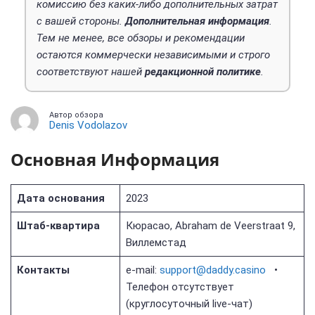
комиссию без каких-либо дополнительных затрат
с вашей стороны.
Дополнительная информация
.
Тем не менее, все обзоры и рекомендации
остаются коммерчески независимыми и строго
соответствуют нашей
редакционной политике
.
Автор обзора
Denis Vodolazov
Основная Информация
Дата основания
2023
Штаб-квартира
Кюрасао, Abraham de Veerstraat 9,
Виллемстад
Контакты
e-mail:
support@daddy.casino
•
Телефон отсутствует
(круглосуточный live-чат)