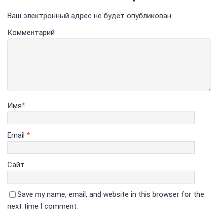
Ваш электронный адрес не будет опубликован.
Комментарий
Имя
*
Email
*
Сайт
Save my name, email, and website in this browser for the
next time I comment.