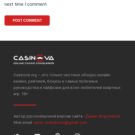
next time I comment.
Casinova.org — это только честные обзоры онлайн-
казино, рейтинги, бонусы и самые полезные
руководства и лайфхаки для всех любителей азартных
игр. 18+
Автор русскоязычной версии сайта -
Денис Водолазов
Мой email:
denis.vodolazovv@gmail.com