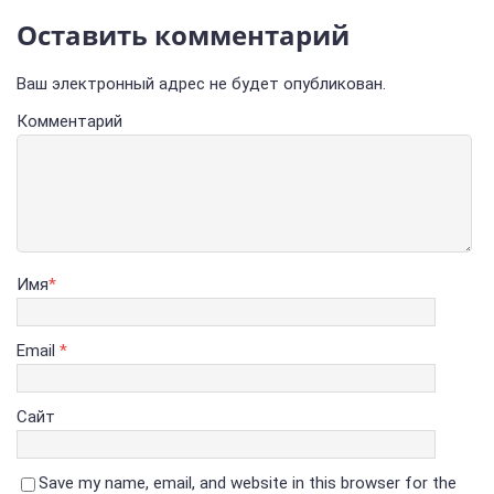
Оставить комментарий
Ваш электронный адрес не будет опубликован.
Комментарий
Имя
*
Email
*
Сайт
Save my name, email, and website in this browser for the