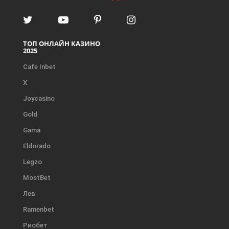
ТОП ОНЛАЙН КАЗИНО
2025
Cafe Inbet
X
Joycasino
Gold
Gama
Eldorado
Legzo
MostBet
Лев
Ramenbet
Риобет