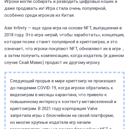
Игроки могли собирать и разводить цифровых кошек и
даже продавать их! Игра стала очень популярной,
особенно среди игроков из Китая.
Axie Infinity — еще одна игра на основе NFT, выпущенная в
2018 году. Это игра «играй, чтобы заработать», концепция,
которая позже станет популярной в криптоиграх, и это
означает, что игроки покупают NFT, обновляют их в игре. ,
а затем получить компенсацию, когда издатель (в данном
случае Скай Мэвис) продаст их другому игроку.
Следующий прорыв в мире криптоигр не произошел
до пандемии COVID-19, когда игроки обратились к
видеоиграм в месяцы карантина, что привело к
повышенному интересу к контенту метавселенной и
криптоиграм. В 2021 году корпорация Valve
запретила игры с блокчейном на своей платформе,
но многие крупные издатели игр начали