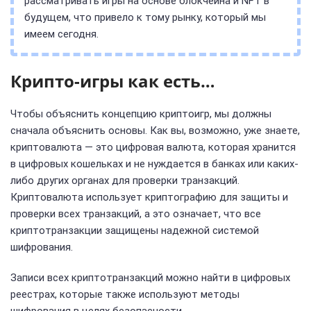
рассматривать игры на основе блокчейна и NFT в
будущем, что привело к тому рынку, который мы
имеем сегодня.
Крипто-игры как есть…
Чтобы объяснить концепцию криптоигр, мы должны
сначала объяснить основы. Как вы, возможно, уже знаете,
криптовалюта — это цифровая валюта, которая хранится
в цифровых кошельках и не нуждается в банках или каких-
либо других органах для проверки транзакций.
Криптовалюта использует криптографию для защиты и
проверки всех транзакций, а это означает, что все
криптотранзакции защищены надежной системой
шифрования.
Записи всех криптотранзакций можно найти в цифровых
реестрах, которые также используют методы