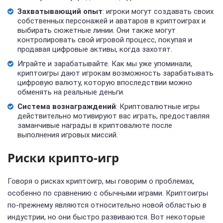
Захватывающий опыт
: игроки могут создавать своих
собственных персонажей и аватаров в криптоиграх и
выбирать сюжетные линии. Они также могут
контролировать свой игровой процесс, покупая и
продавая цифровые активы, когда захотят.
Играйте и зарабатывайте. Как мы уже упоминали,
криптоигры дают игрокам возможность зарабатывать
цифровую валюту, которую впоследствии можно
обменять на реальные деньги.
Система вознаграждений
: Криптовалютные игры
действительно мотивируют вас играть, предоставляя
заманчивые награды в криптовалюте после
выполнения игровых миссий.
Риски крипто-игр
Говоря о рисках криптоигр, мы говорим о проблемах,
особенно по сравнению с обычными играми. Криптоигры
по-прежнему являются относительно новой областью в
индустрии, но они быстро развиваются. Вот некоторые