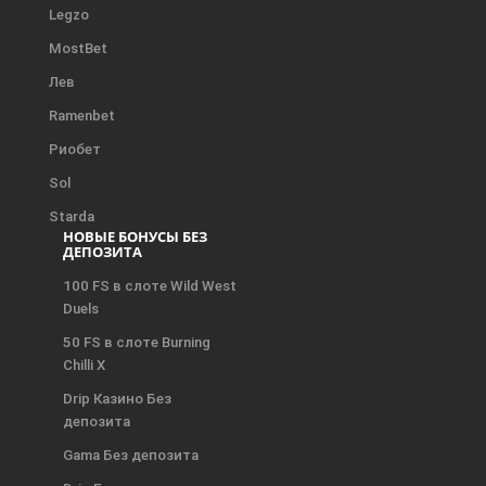
Legzo
MostBet
Лев
Ramenbet
Риобет
Sol
Starda
НОВЫЕ БОНУСЫ БЕЗ
ДЕПОЗИТА
100 FS в слоте Wild West
Duels
50 FS в слоте Burning
Chilli X
Drip Казино Без
депозита
Gama Без депозита