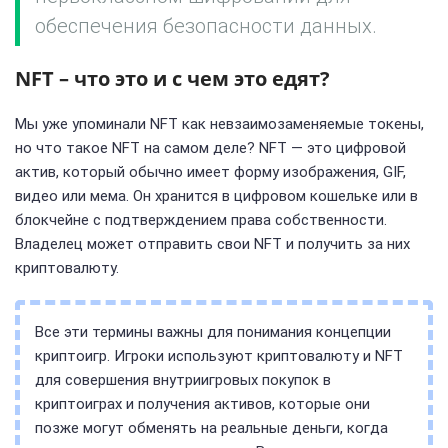
обеспечения безопасности данных.
NFT – что это и с чем это едят?
Мы уже упоминали NFT как невзаимозаменяемые токены,
но что такое NFT на самом деле? NFT — это цифровой
актив, который обычно имеет форму изображения, GIF,
видео или мема. Он хранится в цифровом кошельке или в
блокчейне с подтверждением права собственности.
Владелец может отправить свои NFT и получить за них
криптовалюту.
Все эти термины важны для понимания концепции
криптоигр. Игроки используют криптовалюту и NFT
для совершения внутриигровых покупок в
криптоиграх и получения активов, которые они
позже могут обменять на реальные деньги, когда