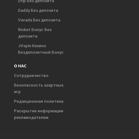
Drip Без депозита
Daddy Без депозита
Vavada Без депозита
Riobet Бонус Без
депозита
JVspin Казино
Бездепозитный Бонус
О НАС
Сотрудничество
Безопасность азартных
игр
Редакционная политика
Раскрытие информации
рекламодателем