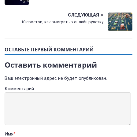
СЛЕДУЮЩАЯ
10 советов, как выиграть в онлайн рулетку
ОСТАВЬТЕ ПЕРВЫЙ КОММЕНТАРИЙ
Оставить комментарий
Ваш электронный адрес не будет опубликован.
Комментарий
Имя
*