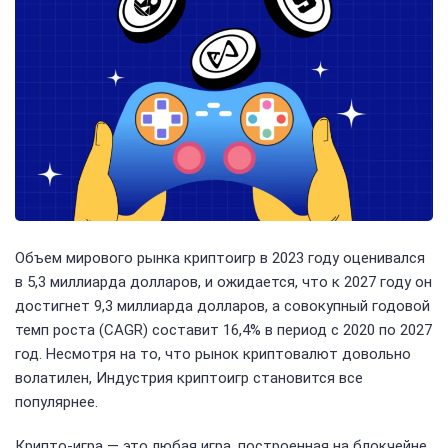
Объем мирового рынка криптоигр в 2023 году оценивался
в 5,3 миллиарда долларов, и ожидается, что к 2027 году он
достигнет 9,3 миллиарда долларов, а совокупный годовой
темп роста (CAGR) составит 16,4% в период с 2020 по 2027
год. Несмотря на то, что рынок криптовалют довольно
волатилен, Индустрия криптоигр становится все
популярнее.
Крипто-игра — это любая игра, построенная на блокчейне