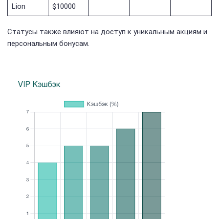
Lion
$10000
Статусы также влияют на доступ к уникальным акциям и
персональным бонусам.