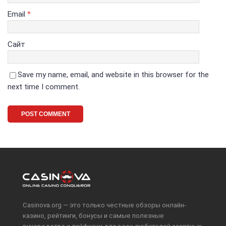
Email
*
Сайт
Save my name, email, and website in this browser for the
next time I comment.
Casinova.org — это только честные обзоры онлайн-
казино, рейтинги, бонусы и самые полезные