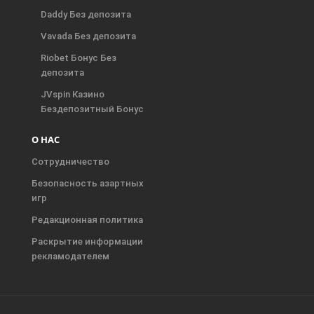
Daddy Без депозита
Vavada Без депозита
Riobet Бонус Без
депозита
JVspin Казино
Бездепозитный Бонус
О НАС
Сотрудничество
Безопасность азартных
игр
Редакционная политика
Раскрытие информации
рекламодателем