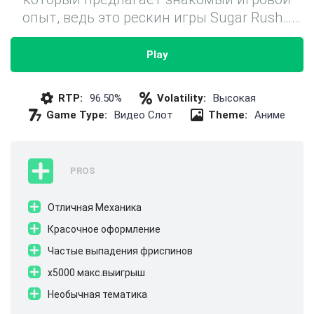
опыт, ведь это рескин игры Sugar Rush…
Play
RTP:
96.50%
Volatility:
Высокая
Game Type:
Видео Слот
Theme:
Аниме
PROS
Отличная Механика
Красочное оформление
Частые выпадения фриспинов
x5000 макс.выигрыш
Необычная тематика