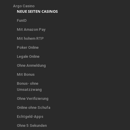
Argo Casino
NEUE SEITEN CASINOS
FunID
Mit Amazon Pay
Mit hohem RTP
Poker Online
Legale Online
Ohne Anmeldung
Mit Bonus
Bonus- ohne
Umsatzzwang
Ohne Verifizierung
Online ohne Schufa
Echtgeld-Apps
Ohne 5 Sekunden