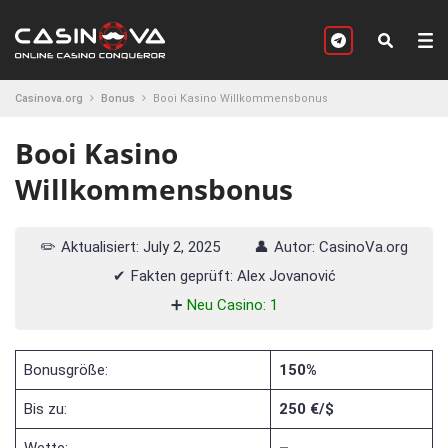
Casinova.org
Bonus
Booi Kasino Willkommensbonus
Booi Kasino
Willkommensbonus
✏️
Aktualisiert: July 2, 2025
👤
Autor: CasinoVa.org
✔
Fakten geprüft: Alex Jovanović
➕
Neu Casino: 1
Bonusgröße:
150%
Bis zu:
250 €/$