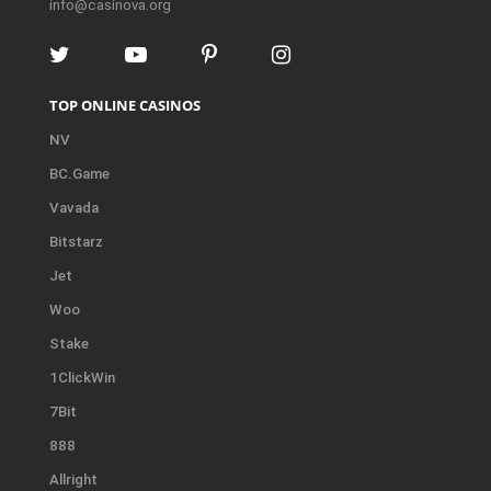
info@casinova.org
TOP ONLINE CASINOS
NV
BC.Game
Vavada
Bitstarz
Jet
Woo
Stake
1ClickWin
7Bit
888
Allright