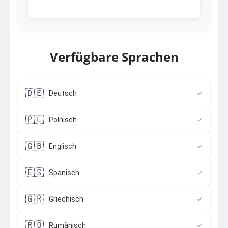
Verfügbare Sprachen
🇩🇪
Deutsch
🇵🇱
Polnisch
🇬🇧
Englisch
🇪🇸
Spanisch
🇬🇷
Griechisch
🇷🇴
Rumänisch