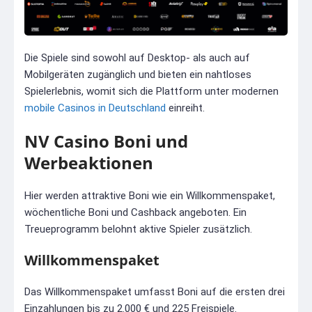
Die Spiele sind sowohl auf Desktop- als auch auf
Mobilgeräten zugänglich und bieten ein nahtloses
Spielerlebnis, womit sich die Plattform unter modernen
mobile Casinos in Deutschland
einreiht.
NV Casino Boni und
Werbeaktionen
Hier werden attraktive Boni wie ein Willkommenspaket,
wöchentliche Boni und Cashback angeboten. Ein
Treueprogramm belohnt aktive Spieler zusätzlich.
Willkommenspaket
Das Willkommenspaket umfasst Boni auf die ersten drei
Einzahlungen bis zu 2.000 € und 225 Freispiele.