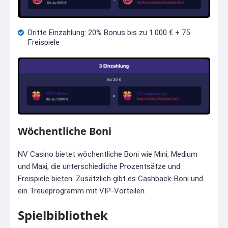
Dritte Einzahlung: 20% Bonus bis zu 1.000 € + 75
Freispiele
Wöchentliche Boni
NV Casino bietet wöchentliche Boni wie Mini, Medium
und Maxi, die unterschiedliche Prozentsätze und
Freispiele bieten. Zusätzlich gibt es Cashback-Boni und
ein Treueprogramm mit VIP-Vorteilen.
Spielbibliothek