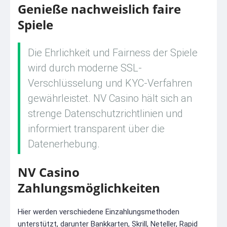
Genieße nachweislich faire
Spiele
Die Ehrlichkeit und Fairness der Spiele
wird durch moderne SSL-
Verschlüsselung und KYC-Verfahren
gewährleistet. NV Casino hält sich an
strenge Datenschutzrichtlinien und
informiert transparent über die
Datenerhebung.
NV Casino
Zahlungsmöglichkeiten
Hier werden verschiedene Einzahlungsmethoden
unterstützt, darunter Bankkarten, Skrill, Neteller, Rapid