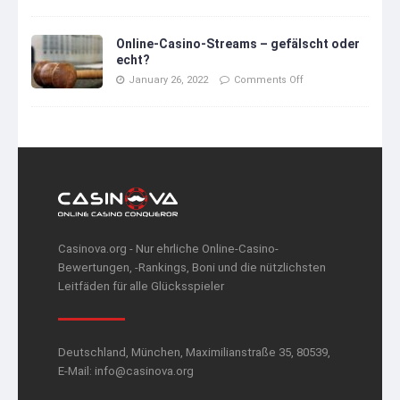
Online-Casino-Streams – gefälscht oder
echt?
January 26, 2022
Comments Off
Casinova.org - Nur ehrliche Online-Casino-
Bewertungen, -Rankings, Boni und die nützlichsten
Leitfäden für alle Glücksspieler
Deutschland, München, Maximilianstraße 35, 80539,
E-Mail: info@casinova.org