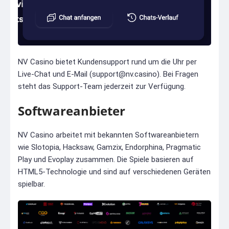
NV Casino bietet Kundensupport rund um die Uhr per
Live-Chat und E-Mail (support@nv.casino). Bei Fragen
steht das Support-Team jederzeit zur Verfügung.
Softwareanbieter
NV Casino arbeitet mit bekannten Softwareanbietern
wie Slotopia, Hacksaw, Gamzix, Endorphina, Pragmatic
Play und Evoplay zusammen. Die Spiele basieren auf
HTML5-Technologie und sind auf verschiedenen Geräten
spielbar.