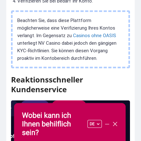
Verifizieren Sie bei Bedarf Ihr Konto.
Beachten Sie, dass diese Plattform
möglicherweise eine Verifizierung Ihres Kontos
verlangt. Im Gegensatz zu
Casinos ohne OASIS
unterliegt NV Casino dabei jedoch den gängigen
KYC‑Richtlinien. Sie können diesen Vorgang
proaktiv im Kontobereich durchführen.
Reaktionsschneller
Kundenservice