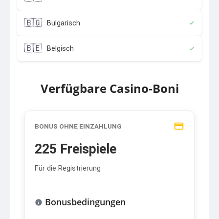
🇧🇬
Bulgarisch
🇧🇪
Belgisch
Verfügbare Casino-Boni
BONUS OHNE EINZAHLUNG
225 Freispiele
Für die Registrierung
Bonusbedingungen