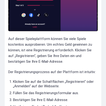
Auf dieser Spieleplattform können Sie viele Spiele
kostenlos ausprobieren. Um echtes Geld gewinnen zu
können, ist eine Registrierung erforderlich. Klicken Sie
auf „Registrieren“, geben Sie Ihre Daten ein und
bestätigen Sie Ihre E-Mail-Adresse.
Der Registrierungsprozess auf der Plattform ist intuitiv:
Klicken Sie auf die Schaltflächen „Registrieren“ oder
„Anmelden“ auf der Webseite.
Füllen Sie das Registrierungsformular aus.
Bestätigen Sie Ihre E-Mail-Adresse.