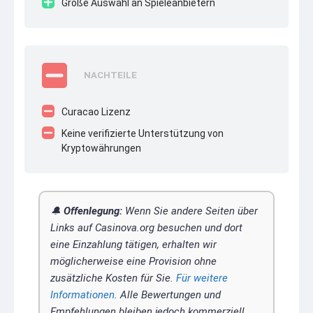
Große Auswahl an Spieleanbietern
NACHTEILE
Curacao Lizenz
Keine verifizierte Unterstützung von
Kryptowährungen
🔔
Offenlegung:
Wenn Sie andere Seiten über
Links auf Casinova.org besuchen und dort
eine Einzahlung tätigen, erhalten wir
möglicherweise eine Provision ohne
zusätzliche Kosten für Sie.
Für weitere
Informationen
. Alle Bewertungen und
Empfehlungen bleiben jedoch kommerziell