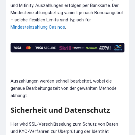
und Mifinity. Auszahlungen erfolgen per Bankkarte. Der
Mindesteinzahlungsbetrag variiert je nach Bonusangebot
– solche flexiblen Limits sind typisch für
Mindesteinzahlung Casinos
.
Auszahlungen werden schnell bearbeitet, wobei die
genaue Bearbeitungszeit von der gewählten Methode
abhängt.
Sicherheit und Datenschutz
Hier wird SSL-Verschlüsselung zum Schutz von Daten
und KYC-Verfahren zur Überprüfung der Identität