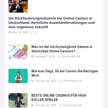
Die Rückforderungsindustrie bei Online-Casinos in
Deutschland: Rechtliche Auseinandersetzungen und
eine ungewisse Zukunft
May 20, 2025
0
Was ist der höchstmögliche Gewinn in
deutschen Online Casinos?
January 7, 2024
Comments Off
Wie man Sagt, Ob ein Casino Sie Betrügen
Wird
January 26, 2022
Comments Off
BESTE ONLINE CASINOS FÜR HIGH
ROLLER SPIELER
January 26, 2022
Comments Off