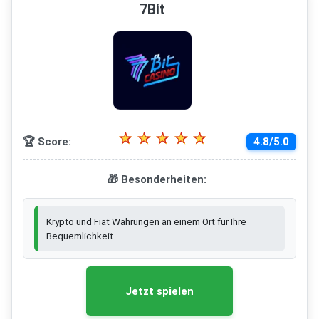
7Bit
🏆 Score:
4.8/5.0
🎁 Besonderheiten:
Krypto und Fiat Währungen an einem Ort für Ihre
Bequemlichkeit
Jetzt spielen