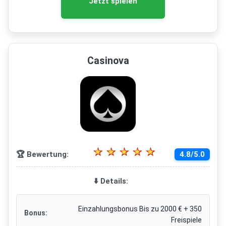
Jetzt spielen
Casinova
🏆 Bewertung:
4.8/5.0
⬇️ Details:
Einzahlungsbonus Bis zu 2000 € + 350
Bonus:
Freispiele