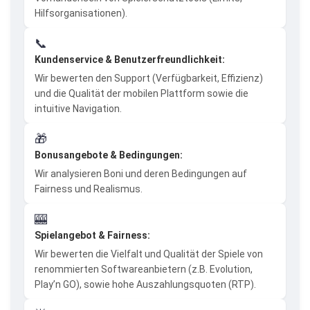
Hilfsorganisationen).
📞
Kundenservice & Benutzerfreundlichkeit:
Wir bewerten den Support (Verfügbarkeit, Effizienz)
und die Qualität der mobilen Plattform sowie die
intuitive Navigation.
🎁
Bonusangebote & Bedingungen:
Wir analysieren Boni und deren Bedingungen auf
Fairness und Realismus.
🎰
Spielangebot & Fairness:
Wir bewerten die Vielfalt und Qualität der Spiele von
renommierten Softwareanbietern (z.B. Evolution,
Play’n GO), sowie hohe Auszahlungsquoten (RTP).