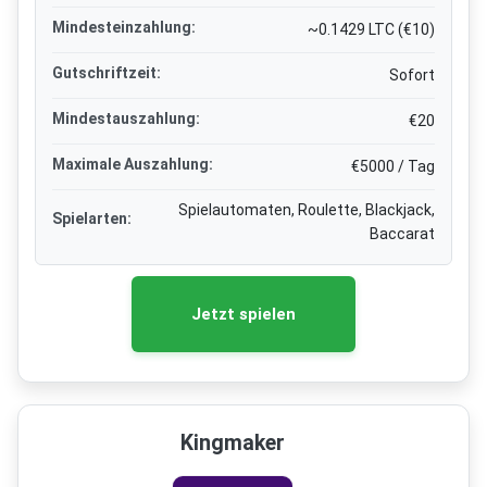
Mindesteinzahlung:
~0.1429 LTC (€10)
Gutschriftzeit:
Sofort
Mindestauszahlung:
€20
Maximale Auszahlung:
€5000 / Tag
Spielautomaten, Roulette, Blackjack,
Spielarten:
Baccarat
Jetzt spielen
Kingmaker