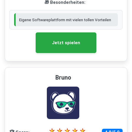
🎁 Besonderheiten:
Eigene Softwareplattform mit vielen tollen Vorteilen
Jetzt spielen
Bruno