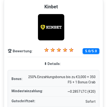
Kinbet
🏆 Bewertung:
5.0/5.0
⬇️ Details:
250% Einzahlungsbonus bis zu €3,000 + 350
Bonus:
FS + 1 Bonus Crab
Mindesteinzahlung:
~0.2857 LTC (€20)
Gutschriftzeit:
Sofort