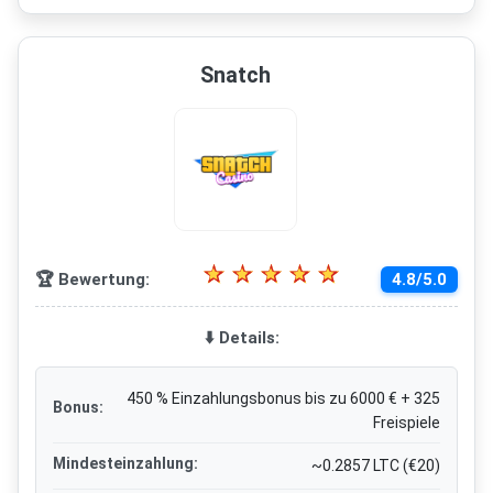
Snatch
🏆 Bewertung:
4.8/5.0
⬇️ Details:
450 % Einzahlungsbonus bis zu 6000 € + 325
Bonus:
Freispiele
Mindesteinzahlung:
~0.2857 LTC (€20)