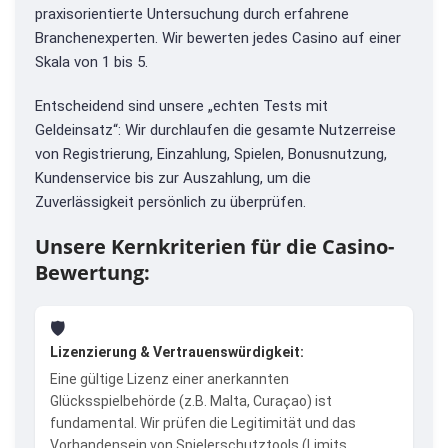
praxisorientierte Untersuchung durch erfahrene
Branchenexperten. Wir bewerten jedes Casino auf einer
Skala von 1 bis 5.
Entscheidend sind unsere „echten Tests mit
Geldeinsatz“: Wir durchlaufen die gesamte Nutzerreise
von Registrierung, Einzahlung, Spielen, Bonusnutzung,
Kundenservice bis zur Auszahlung, um die
Zuverlässigkeit persönlich zu überprüfen.
Unsere Kernkriterien für die Casino-
Bewertung:
🛡️
Lizenzierung & Vertrauenswürdigkeit:
Eine gültige Lizenz einer anerkannten
Glücksspielbehörde (z.B. Malta, Curaçao) ist
fundamental. Wir prüfen die Legitimität und das
Vorhandensein von Spielerschutztools (Limits,