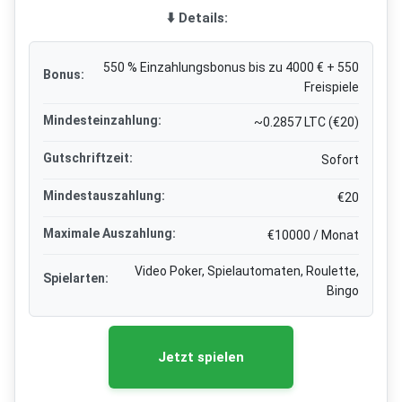
⬇️ Details:
550 % Einzahlungsbonus bis zu 4000 € + 550
Bonus:
Freispiele
Mindesteinzahlung:
~0.2857 LTC (€20)
Gutschriftzeit:
Sofort
Mindestauszahlung:
€20
Maximale Auszahlung:
€10000 / Monat
Video Poker, Spielautomaten, Roulette,
Spielarten:
Bingo
Jetzt spielen