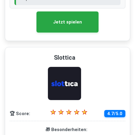
Jetzt spielen
Slottica
🏆 Score:
4.7/5.0
🎁 Besonderheiten: