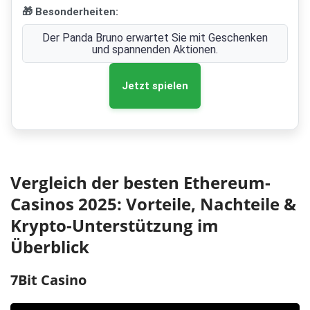
🎁 Besonderheiten:
Der Panda Bruno erwartet Sie mit Geschenken
und spannenden Aktionen.
Jetzt spielen
Vergleich der besten Ethereum-
Casinos 2025: Vorteile, Nachteile &
Krypto-Unterstützung im
Überblick
7Bit Casino