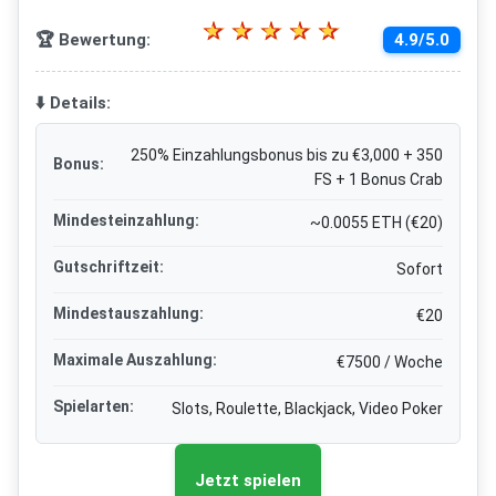
🏆 Bewertung:
4.9/5.0
⬇️ Details:
250% Einzahlungsbonus bis zu €3,000 + 350
Bonus:
FS + 1 Bonus Crab
Mindesteinzahlung:
~0.0055 ETH (€20)
Gutschriftzeit:
Sofort
Mindestauszahlung:
€20
Maximale Auszahlung:
€7500 / Woche
Spielarten:
Slots, Roulette, Blackjack, Video Poker
Jetzt spielen