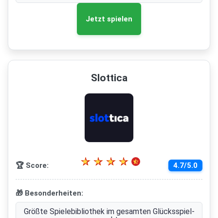
Jetzt spielen
Slottica
🏆 Score:
4.7/5.0
🎁 Besonderheiten:
Größte Spiele­bibliothek im gesamten Glücksspiel­