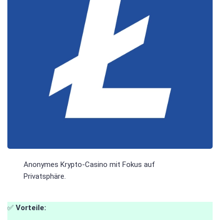
Anonymes Krypto-Casino mit Fokus auf
Privatsphäre.
✅
Vorteile: