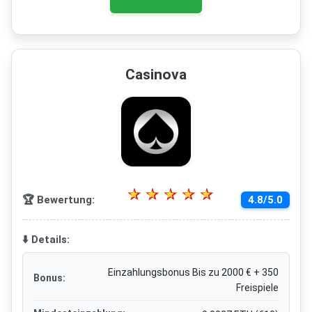
Casinova
🏆 Bewertung:
4.8/5.0
⬇️ Details:
Einzahlungsbonus Bis zu 2000 € + 350
Bonus:
Freispiele