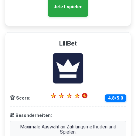
Jetzt spielen
LiliBet
🏆 Score:
4.8/5.0
🎁 Besonderheiten:
Maximale Auswahl an Zahlungs­methoden und
Spielen.