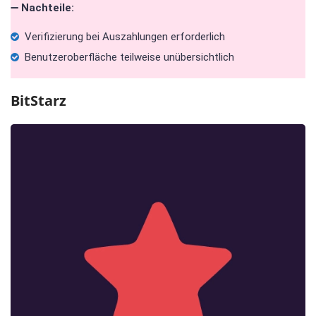
➖
Nachteile:
Verifizierung bei Auszahlungen erforderlich
Benutzeroberfläche teilweise unübersichtlich
BitStarz