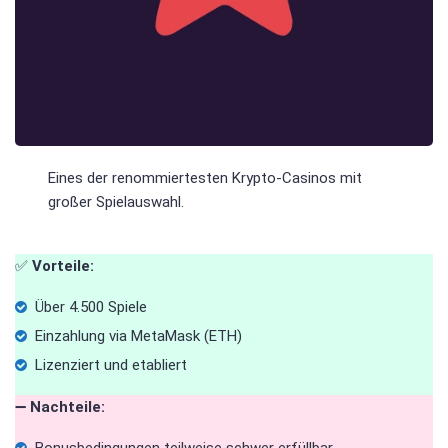
Eines der renommiertesten Krypto-Casinos mit
großer Spielauswahl.
✅
Vorteile:
Über 4.500 Spiele
Einzahlung via MetaMask (ETH)
Lizenziert und etabliert
➖
Nachteile:
Bonusbedingungen teilweise schwer erfüllbar