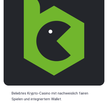
Beliebtes Krypto-Casino mit nachweislich fairen
Spielen und integriertem Wallet.