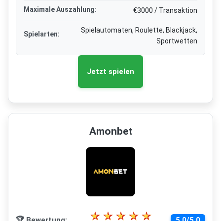
Maximale Auszahlung:
€3000 / Transaktion
Spielautomaten, Roulette, Blackjack,
Spielarten:
Sportwetten
Jetzt spielen
Amonbet
🏆 Bewertung:
5.0/5.0