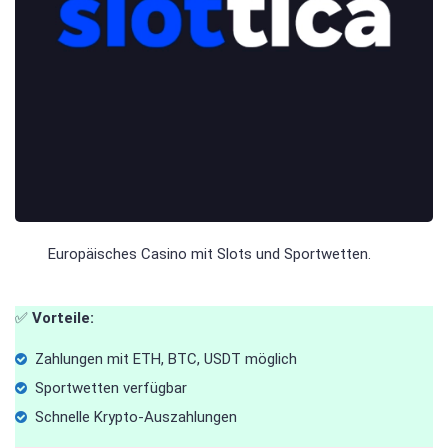
Europäisches Casino mit Slots und Sportwetten.
✅
Vorteile:
Zahlungen mit ETH, BTC, USDT möglich
Sportwetten verfügbar
Schnelle Krypto-Auszahlungen