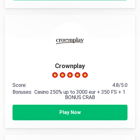
Crownplay
Score:
4.8/5.0
Bonuses:
Casino 250% up to 3000 eur + 350 FS + 1
BONUS CRAB
Play Now