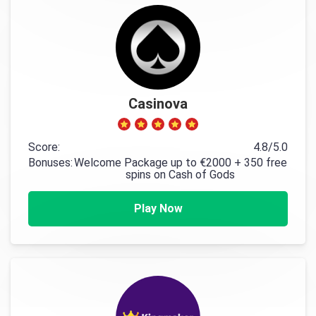
Casinova
Score:
4.8/5.0
Bonuses:
Welcome Package up to €2000 + 350 free
spins on Cash of Gods
Play Now