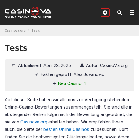
Casinova.org
Tests
Tests
✏️
Aktualisiert: April 22, 2025
👤
Autor: CasinoVa.org
✔
Fakten geprüft: Alex Jovanović
➕
Neu Casino: 1
Auf dieser Seite haben wir alle uns zur Verfügung stehenden
Online-Casino-Bewertungen zusammengestellt. Sie sind alle in
absteigender Reihenfolge nach der Bewertung angeordnet, die
sie von
Casinova.org
erhalten haben. Wir empfehlen Ihnen
auch, die Seite der
besten Online Casinos
zu besuchen. Dort
finden Sie die hochwertigsten Glücksspielseiten, sowie deren