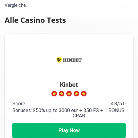
Vergleiche.
Alle Casino Tests
Kinbet
Score:
4.8/5.0
Bonuses:
250% up to 3000 eur + 350 FS + 1 BONUS
CRAB
Play Now