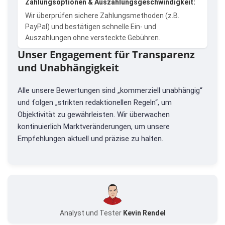
Zahlungsoptionen & Auszahlungsgeschwindigkeit:
Wir überprüfen sichere Zahlungsmethoden (z.B.
PayPal) und bestätigen schnelle Ein- und
Auszahlungen ohne versteckte Gebühren.
Unser Engagement für Transparenz
und Unabhängigkeit
Alle unsere Bewertungen sind „kommerziell unabhängig“
und folgen „strikten redaktionellen Regeln“, um
Objektivität zu gewährleisten. Wir überwachen
kontinuierlich Marktveränderungen, um unsere
Empfehlungen aktuell und präzise zu halten.
Analyst und Tester
Kevin Rendel