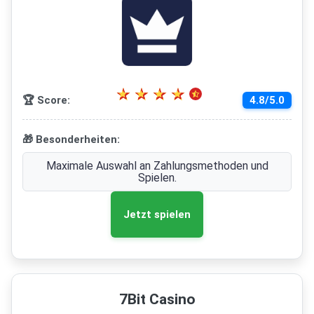
🏆 Score:
4.8/5.0
🎁 Besonderheiten:
Maximale Auswahl an Zahlungsmethoden und
Spielen.
Jetzt spielen
7Bit Casino