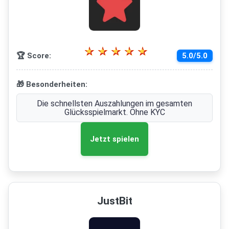
🏆 Score:
5.0/5.0
🎁 Besonderheiten:
Die schnellsten Auszahlungen im gesamten
Glücksspielmarkt. Ohne KYC
Jetzt spielen
JustBit