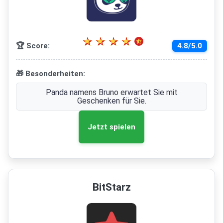
🏆 Score:
4.8/5.0
🎁 Besonderheiten:
Panda namens Bruno erwartet Sie mit
Geschenken für Sie.
Jetzt spielen
BitStarz