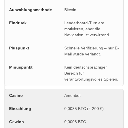
Bitcoin
Leaderboard-Turniere
motivieren, aber die
Navigation ist verwirrend.
Schnelle Verifizierung – nur E-
Mail wurde verlangt.
Kein deutschsprachiger
Bereich für
verantwortungsvolles Spielen.
Amonbet
0,0035 BTC (≈ 200 €)
0,0008 BTC