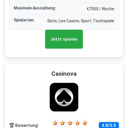
Maximale Auszahlung:
€7500 / Woche
Spielarten:
Slots, Live Casino, Sport, Tischspiele
Jetzt spielen
Casinova
🏆 Bewertung:
4.8/5.0