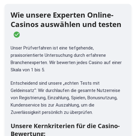
Wie unsere Experten Online-
Casinos auswählen und testen
Unser Prüfverfahren ist eine tiefgehende,
praxisorientierte Untersuchung durch erfahrene
Branchenexperten. Wir bewerten jedes Casino auf einer
Skala von 1 bis 5.
Entscheidend sind unsere „echten Tests mit
Geldeinsatz“: Wir durchlaufen die gesamte Nutzerreise
von Registrierung, Einzahlung, Spielen, Bonusnutzung,
Kundenservice bis zur Auszahlung, um die
Zuverlässigkeit persönlich zu überprüfen.
Unsere Kernkriterien für die Casino-
Bewertung: