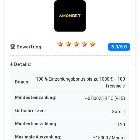
🏆 Bewertung:
5.0/5.0
⬇️ Details:
100 % Einzahlungsbonus bis zu 1000 € + 100
Bonus:
Freispiele
Mindesteinzahlung:
~0.00025 BTC (€15)
Gutschriftzeit:
Sofort
Mindestauszahlung:
€20
Maximale Auszahlung:
€15000 / Monat