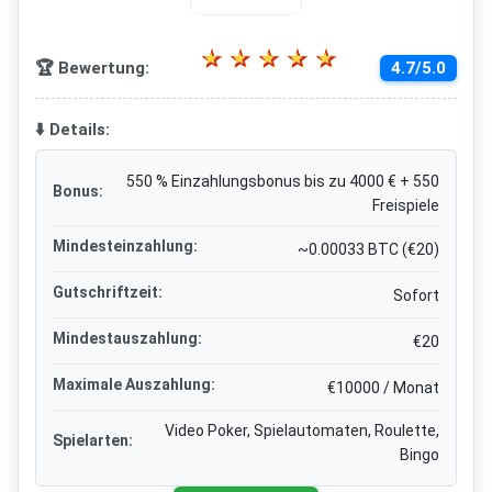
🏆 Bewertung:
4.7/5.0
⬇️ Details:
550 % Einzahlungsbonus bis zu 4000 € + 550
Bonus:
Freispiele
Mindesteinzahlung:
~0.00033 BTC (€20)
Gutschriftzeit:
Sofort
Mindestauszahlung:
€20
Maximale Auszahlung:
€10000 / Monat
Video Poker, Spielautomaten, Roulette,
Spielarten:
Bingo