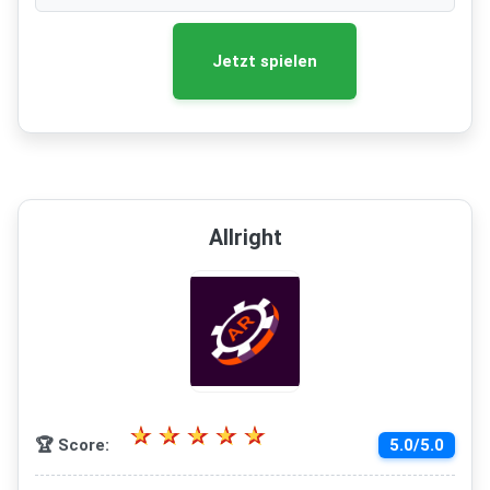
Jetzt spielen
Allright
🏆 Score:
5.0/5.0