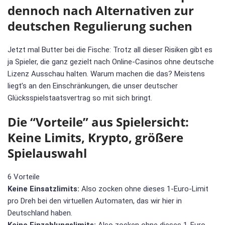
dennoch nach Alternativen zur
deutschen Regulierung suchen
Jetzt mal Butter bei die Fische: Trotz all dieser Risiken gibt es
ja Spieler, die ganz gezielt nach Online-Casinos ohne deutsche
Lizenz Ausschau halten. Warum machen die das? Meistens
liegt’s an den Einschränkungen, die unser deutscher
Glücksspielstaatsvertrag so mit sich bringt.
Die “Vorteile” aus Spielersicht:
Keine Limits, Krypto, größere
Spielauswahl
6 Vorteile
Keine Einsatzlimits:
Also zocken ohne dieses 1-Euro-Limit
pro Dreh bei den virtuellen Automaten, das wir hier in
Deutschland haben.