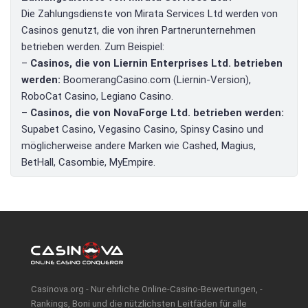
Die Zahlungsdienste von Mirata Services Ltd werden von
Casinos genutzt, die von ihren Partnerunternehmen
betrieben werden. Zum Beispiel:
–
Casinos, die von Liernin Enterprises Ltd. betrieben
werden:
BoomerangCasino.com (Liernin-Version),
RoboCat Casino, Legiano Casino.
–
Casinos, die von NovaForge Ltd. betrieben werden:
Supabet Casino, Vegasino Casino, Spinsy Casino und
möglicherweise andere Marken wie Cashed, Magius,
BetHall, Casombie, MyEmpire.
Casinova.org - Nur ehrliche Online-Casino-Bewertungen, -
Rankings, Boni und die nützlichsten Leitfäden für alle