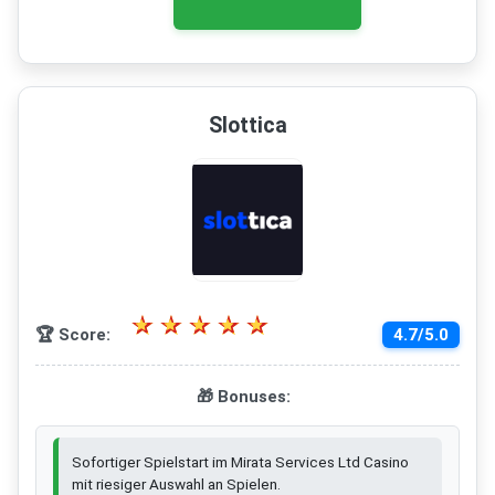
Slottica
🏆 Score:
4.7/5.0
🎁 Bonuses:
Sofortiger Spielstart im Mirata Services Ltd Casino
mit riesiger Auswahl an Spielen.