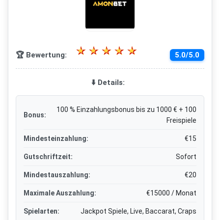
🏆 Bewertung:
5.0/5.0
⬇️ Details:
100 % Einzahlungsbonus bis zu 1000 € + 100
Bonus:
Freispiele
Mindesteinzahlung:
€15
Gutschriftzeit:
Sofort
Mindestauszahlung:
€20
Maximale Auszahlung:
€15000 / Monat
Spielarten:
Jackpot Spiele, Live, Baccarat, Craps