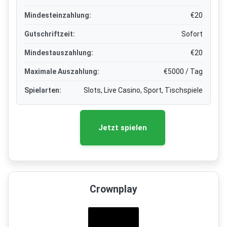
Mindesteinzahlung:
€20
Gutschriftzeit:
Sofort
Mindestauszahlung:
€20
Maximale Auszahlung:
€5000 / Tag
Spielarten:
Slots, Live Casino, Sport, Tischspiele
Jetzt spielen
Crownplay