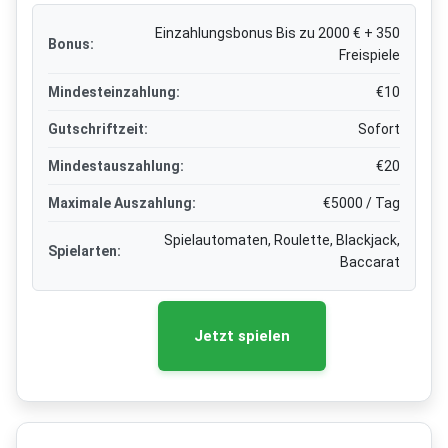
Einzahlungsbonus Bis zu 2000 € + 350
Bonus:
Freispiele
Mindesteinzahlung:
€10
Gutschriftzeit:
Sofort
Mindestauszahlung:
€20
Maximale Auszahlung:
€5000 / Tag
Spielautomaten, Roulette, Blackjack,
Spielarten:
Baccarat
Jetzt spielen