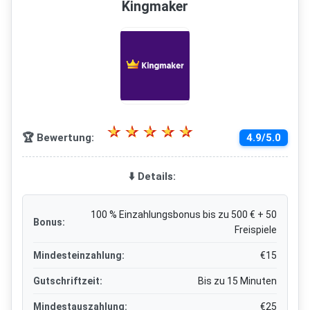
Kingmaker
🏆 Bewertung:
4.9/5.0
⬇️ Details:
100 % Einzahlungsbonus bis zu 500 € + 50
Bonus:
Freispiele
Mindesteinzahlung:
€15
Gutschriftzeit:
Bis zu 15 Minuten
Mindestauszahlung:
€25