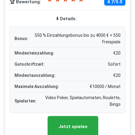
🏆 Bewertung:
4.7/5.0
⬇️ Details:
550 % Einzahlungsbonus bis zu 4000 € + 550
Bonus:
Freispiele
Mindesteinzahlung:
€20
Gutschriftzeit:
Sofort
Mindestauszahlung:
€20
Maximale Auszahlung:
€10000 / Monat
Video Poker, Spielautomaten, Roulette,
Spielarten:
Bingo
Jetzt spielen