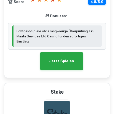
🏆 Score:
4.8/5.0
🎁 Bonuses:
Echtgeld-Spiele ohne langwierige Überprüfung: Ein
Mirata Services Ltd Casino für den sofortigen
Einstieg.
Jetzt Spielen
Stake