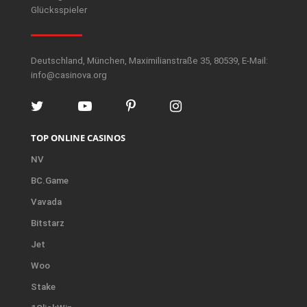
Glücksspieler
Deutschland, München, Maximilianstraße 35, 80539, E-Mail:
info@casinova.org
TOP ONLINE CASINOS
NV
BC.Game
Vavada
Bitstarz
Jet
Woo
Stake