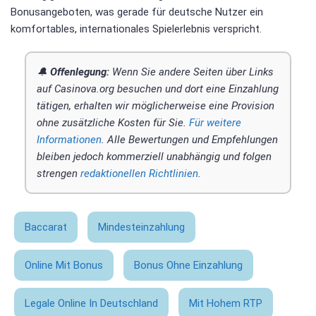
Bonusangeboten, was gerade für deutsche Nutzer ein
komfortables, internationales Spielerlebnis verspricht.
🔔
Offenlegung:
Wenn Sie andere Seiten über Links
auf Casinova.org besuchen und dort eine Einzahlung
tätigen, erhalten wir möglicherweise eine Provision
ohne zusätzliche Kosten für Sie.
Für weitere
Informationen
. Alle Bewertungen und Empfehlungen
bleiben jedoch kommerziell unabhängig und folgen
strengen
redaktionellen Richtlinien
.
Baccarat
Mindesteinzahlung
Online Mit Bonus
Bonus Ohne Einzahlung
Legale Online In Deutschland
Mit Hohem RTP