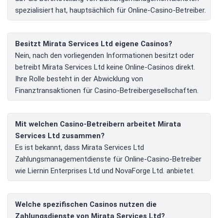
spezialisiert hat, hauptsächlich für Online-Casino-Betreiber.
Besitzt Mirata Services Ltd eigene Casinos?
Nein, nach den vorliegenden Informationen besitzt oder
betreibt Mirata Services Ltd keine Online-Casinos direkt.
Ihre Rolle besteht in der Abwicklung von
Finanztransaktionen für Casino-Betreibergesellschaften.
Mit welchen Casino-Betreibern arbeitet Mirata
Services Ltd zusammen?
Es ist bekannt, dass Mirata Services Ltd
Zahlungsmanagementdienste für Online-Casino-Betreiber
wie Liernin Enterprises Ltd und NovaForge Ltd. anbietet.
Welche spezifischen Casinos nutzen die
Zahlungsdienste von Mirata Services Ltd?