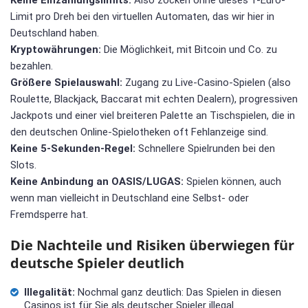
Keine Einzahlungslimits:
Also zocken ohne dieses 1-Euro-
Limit pro Dreh bei den virtuellen Automaten, das wir hier in
Deutschland haben.
Kryptowährungen:
Die Möglichkeit, mit Bitcoin und Co. zu
bezahlen.
Größere Spielauswahl:
Zugang zu Live-Casino-Spielen (also
Roulette, Blackjack, Baccarat mit echten Dealern), progressiven
Jackpots und einer viel breiteren Palette an Tischspielen, die in
den deutschen Online-Spielotheken oft Fehlanzeige sind.
Keine 5-Sekunden-Regel:
Schnellere Spielrunden bei den
Slots.
Keine Anbindung an OASIS/LUGAS:
Spielen können, auch
wenn man vielleicht in Deutschland eine Selbst- oder
Fremdsperre hat.
Die Nachteile und Risiken überwiegen für
deutsche Spieler deutlich
Illegalität:
Nochmal ganz deutlich: Das Spielen in diesen
Casinos ist für Sie als deutscher Spieler illegal.