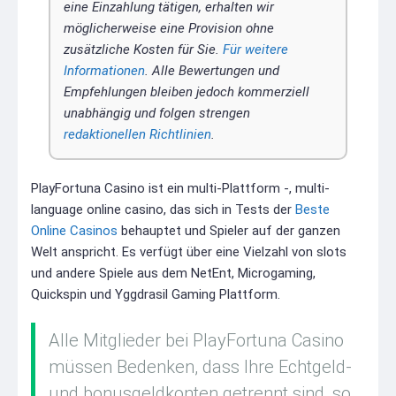
eine Einzahlung tätigen, erhalten wir
möglicherweise eine Provision ohne
zusätzliche Kosten für Sie.
Für weitere
Informationen
. Alle Bewertungen und
Empfehlungen bleiben jedoch kommerziell
unabhängig und folgen strengen
redaktionellen Richtlinien
.
PlayFortuna Casino ist ein multi-Plattform -, multi-
language online casino, das sich in Tests der
Beste
Online Casinos
behauptet und Spieler auf der ganzen
Welt anspricht. Es verfügt über eine Vielzahl von slots
und andere Spiele aus dem NetEnt, Microgaming,
Quickspin und Yggdrasil Gaming Plattform.
Alle Mitglieder bei PlayFortuna Casino
müssen Bedenken, dass Ihre Echtgeld-
und bonusgeldkonten getrennt sind, so