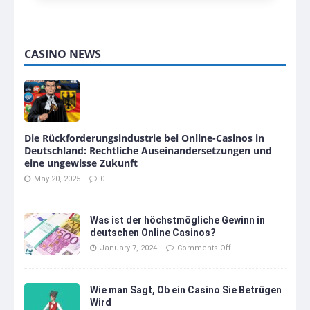
CASINO NEWS
Die Rückforderungsindustrie bei Online-Casinos in
Deutschland: Rechtliche Auseinandersetzungen und
eine ungewisse Zukunft
May 20, 2025
0
Was ist der höchstmögliche Gewinn in
deutschen Online Casinos?
January 7, 2024
Comments Off
Wie man Sagt, Ob ein Casino Sie Betrügen
Wird