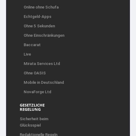
Online ohne Schufa
Echtgeld-Apps
Ohne 5 Sekunden
Ohne Einschränkungen
Baccarat
Live
Mirata Services Ltd
Ohne OASIS
Mobile in Deutschland
NovaForge Ltd
GESETZLICHE
REGELUNG
Sicherheit beim
Glücksspiel
Redaktionelle Regeln