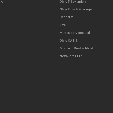
no
Ohne 5 Sekunden
Ohne Einschränkungen
Baccarat
Live
Mirata Services Ltd
Ohne OASIS
Mobile in Deutschland
NovaForge Ltd