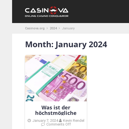
Casinova.org
2024
January
Month:
January 2024
Was ist der
höchstmögliche
Gewinn in
January 7, 2024
Kevin Rendel
deutschen Online
Comments Off