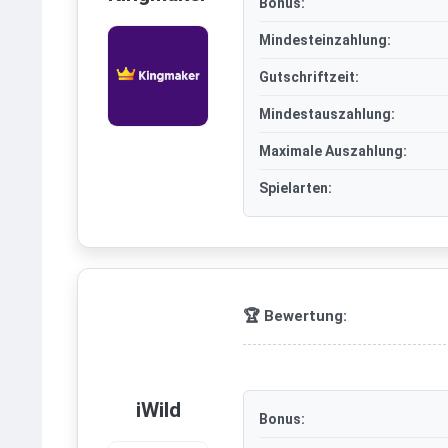
Bonus:
Mindesteinzahlung:
Gutschriftzeit:
Mindestauszahlung:
Maximale Auszahlung:
Spielarten:
🏆 Bewertung:
iWild
Bonus: