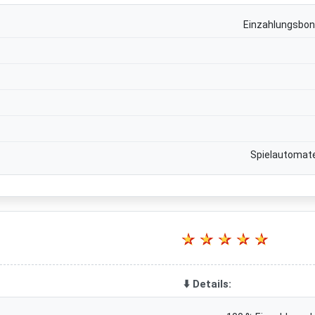
Einzahlungsbonu
Spielautomate
⬇️ Details: