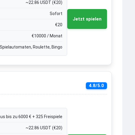
~22.86 USDT (€20)
Sofort
Jetzt spielen
€20
€10000 / Monat
 Spielautomaten, Roulette, Bingo
4.8/5.0
s bis zu 6000 € + 325 Freispiele
~22.86 USDT (€20)