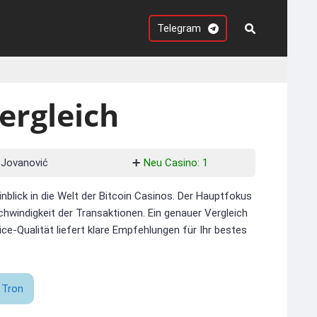
Telegram
ergleich
 Jovanović
➕
Neu Casino: 1
nblick in die Welt der Bitcoin Casinos. Der Hauptfokus
schwindigkeit der Transaktionen. Ein genauer Vergleich
ce-Qualität liefert klare Empfehlungen für Ihr bestes
Tron