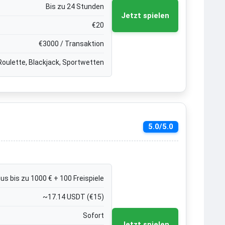
Bis zu 24 Stunden
Jetzt spielen
€20
€3000 / Transaktion
oulette, Blackjack, Sportwetten
5.0/5.0
s bis zu 1000 € + 100 Freispiele
~17.14 USDT (€15)
Sofort
Jetzt spielen