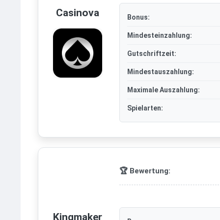
Casinova
Bonus:
Mindesteinzahlung:
Gutschriftzeit:
Mindestauszahlung:
Maximale Auszahlung:
Spielarten:
🏆 Bewertung:
Kingmaker