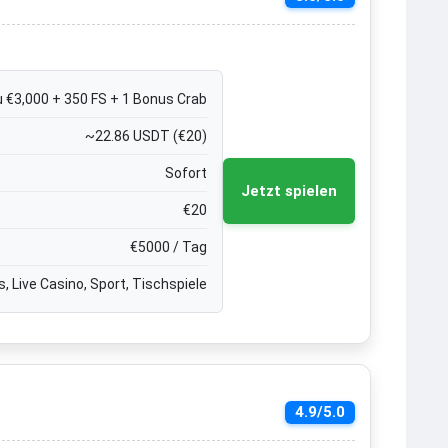
 €3,000 + 350 FS + 1 Bonus Crab
~22.86 USDT (€20)
Sofort
Jetzt spielen
€20
€5000 / Tag
s, Live Casino, Sport, Tischspiele
4.9/5.0