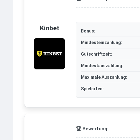
Kinbet
Bonus:
Mindesteinzahlung:
Gutschriftzeit:
Mindestauszahlung:
Maximale Auszahlung:
Spielarten:
🏆 Bewertung: