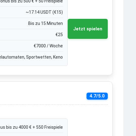
nus bis zu 500 € + 50 Freispiele
~17.14 USDT (€15)
Bis zu 15 Minuten
Jetzt spielen
€25
€7000 / Woche
ielautomaten, Sportwetten, Keno
4.7/5.0
s bis zu 4000 € + 550 Freispiele