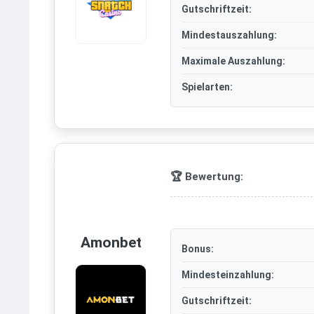
Gutschriftzeit:
Mindestauszahlung:
Maximale Auszahlung:
Spielarten:
🏆 Bewertung:
Amonbet
Bonus:
Mindesteinzahlung:
Gutschriftzeit: