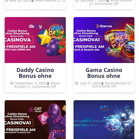
May 20, 2025
Kevin Rendel
0
January 7, 2024
Kevin Rendel
Casinos in
deutschen Online
Comments Off
Deutschland:
Casinos?
Rechtliche
Auseinandersetzu
ngen und eine
ungewisse
Zukunft
Daddy Casino
Gama Casino
Bonus ohne
Bonus ohne
Einzahlung
Einzahlung
September 9, 2023
Kevin
July 27, 2023
Kevin Rendel
Comments Off
Rendel
Comments Off