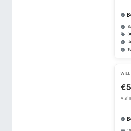
B
B
3
U
1
WIL
€5
Auf 
B
W