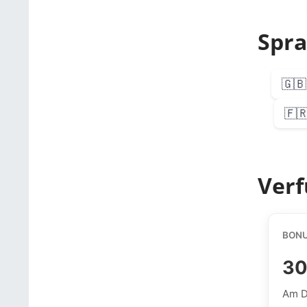
Spr
🇬🇧
🇫
Verf
BONU
30
Am D