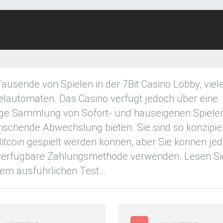
Tausende von Spielen in der 7Bit Casino Lobby, vie
ielautomaten. Das Casino verfügt jedoch über eine
ige Sammlung von Sofort- und hauseigenen Spielen
rischende Abwechslung bieten. Sie sind so konzipie
Bitcoin gespielt werden können, aber Sie können je
verfügbare Zahlungsmethode verwenden. Lesen S
rem ausführlichen Test…