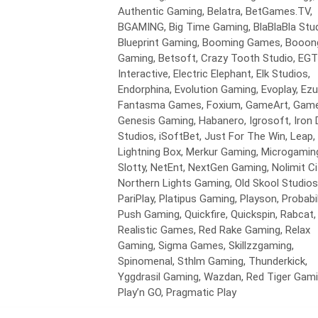
Authentic Gaming, Belatra, BetGames.TV,
BGAMING, Big Time Gaming, BlaBlaBla Stud
Blueprint Gaming, Booming Games, Booo
Gaming, Betsoft, Crazy Tooth Studio, EG
Interactive, Electric Elephant, Elk Studios,
Endorphina, Evolution Gaming, Evoplay, Ezu
Fantasma Games, Foxium, GameArt, Game
Genesis Gaming, Habanero, Igrosoft, Iron
Studios, iSoftBet, Just For The Win, Leap,
Lightning Box, Merkur Gaming, Microgaming
Slotty, NetEnt, NextGen Gaming, Nolimit Ci
Northern Lights Gaming, Old Skool Studios
PariPlay, Platipus Gaming, Playson, Probabil
Push Gaming, Quickfire, Quickspin, Rabcat,
Realistic Games, Red Rake Gaming, Relax
Gaming, Sigma Games, Skillzzgaming,
Spinomenal, Sthlm Gaming, Thunderkick,
Yggdrasil Gaming, Wazdan, Red Tiger Gami
Play’n GO, Pragmatic Play