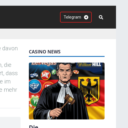
Telegram
le davon
CASINO NEWS
, die
rt, dass
de im
ie mehr
Die