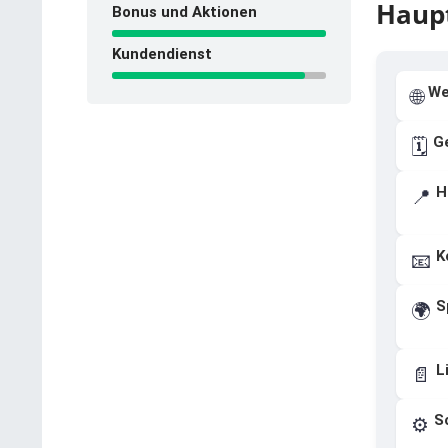
Haup
Bonus und Aktionen
Kundendienst
We
🌐
G
🗓️
H
📍
K
📧
S
🌍
L
📄
S
⚙️