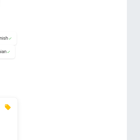
nish
ian