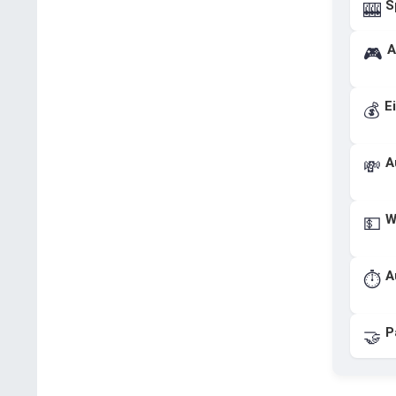
S
🎰
A
🎮
E
💰
A
💸
W
💵
A
⏱️
P
🤝