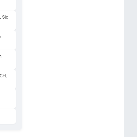
, Sic
n
n
BCH,
r