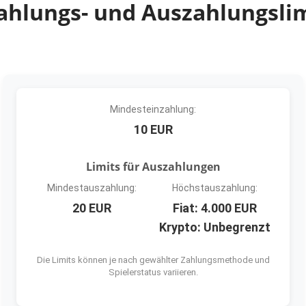
ahlungs- und Auszahlungsli
Mindesteinzahlung:
10 EUR
Limits für Auszahlungen
Mindestauszahlung:
Höchstauszahlung:
20 EUR
Fiat: 4.000 EUR
Krypto: Unbegrenzt
Die Limits können je nach gewählter Zahlungsmethode und
Spielerstatus variieren.