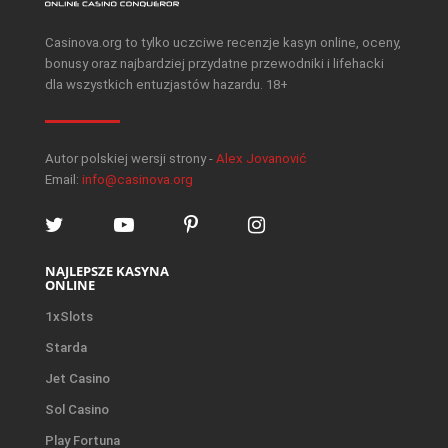
Casinova.org to tylko uczciwe recenzje kasyn online, oceny,
bonusy oraz najbardziej przydatne przewodniki i lifehacki
dla wszystkich entuzjastów hazardu. 18+
Autor polskiej wersji strony -
Alex Jovanović
Email:
info@casinova.org
NAJLEPSZE KASYNA
ONLINE
1xSlots
Starda
Jet Casino
Sol Casino
Play Fortuna