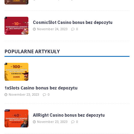
CosmicSlot Casino bonus bez depozytu
November 24, 2023
0
POPULARNE ARTYKUŁY
1xSlots Casino bonus bez depozytu
November 23, 2023
0
AllRight Casino bonus bez depozytu
November 23, 2023
0