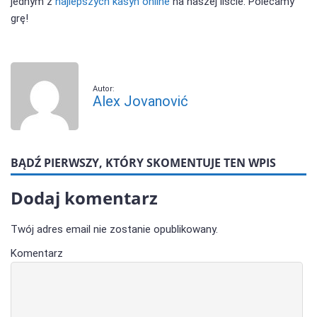
jednym z
najlepszych kasyn online
na naszej liście. Polecamy
grę!
Autor:
Alex Jovanović
BĄDŹ PIERWSZY, KTÓRY SKOMENTUJE TEN WPIS
Dodaj komentarz
Twój adres email nie zostanie opublikowany.
Komentarz