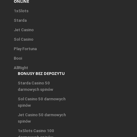
ONLINE
1xSlots
Starda
Jet Casino
Sol Casino
Play Fortuna
Booi
AllRight
BONUSY BEZ DEPOZYTU
Starda Casino 50
darmowych spinów
Sol Casino 50 darmowych
spinów
Jet Casino 50 darmowych
spinów
1xSlots Casino 100