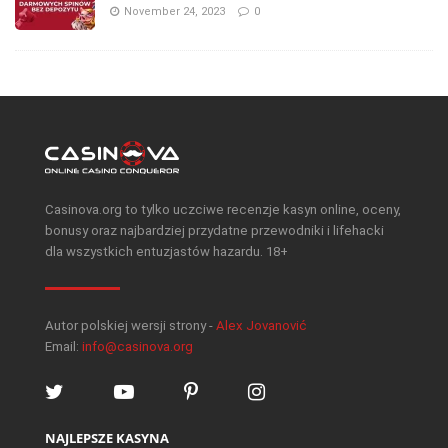
November 24, 2023
0
Casinova.org to tylko uczciwe recenzje kasyn online, oceny,
bonusy oraz najbardziej przydatne przewodniki i lifehacki
dla wszystkich entuzjastów hazardu. 18+
Autor polskiej wersji strony -
Alex Jovanović
Email:
info@casinova.org
NAJLEPSZE KASYNA