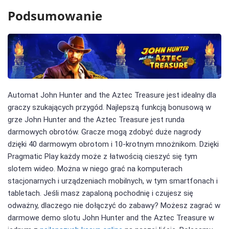
Podsumowanie
Automat John Hunter and the Aztec Treasure jest idealny dla
graczy szukających przygód. Najlepszą funkcją bonusową w
grze John Hunter and the Aztec Treasure jest runda
darmowych obrotów. Gracze mogą zdobyć duże nagrody
dzięki 40 darmowym obrotom i 10-krotnym mnożnikom. Dzięki
Pragmatic Play każdy może z łatwością cieszyć się tym
slotem wideo. Można w niego grać na komputerach
stacjonarnych i urządzeniach mobilnych, w tym smartfonach i
tabletach. Jeśli masz zapaloną pochodnię i czujesz się
odważny, dlaczego nie dołączyć do zabawy? Możesz zagrać w
darmowe demo slotu John Hunter and the Aztec Treasure w