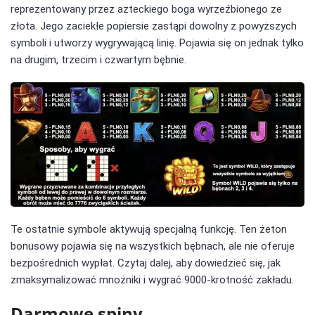
reprezentowany przez azteckiego boga wyrzeźbionego ze
złota. Jego zaciekłe popiersie zastąpi dowolny z powyższych
symboli i utworzy wygrywającą linię. Pojawia się on jednak tylko
na drugim, trzecim i czwartym bębnie.
Te ostatnie symbole aktywują specjalną funkcję. Ten żeton
bonusowy pojawia się na wszystkich bębnach, ale nie oferuje
bezpośrednich wypłat. Czytaj dalej, aby dowiedzieć się, jak
zmaksymalizować mnożniki i wygrać 9000-krotność zakładu.
Darmowe spiny