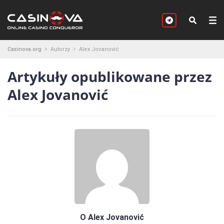
Casinova.org
Autorzy
Alex Jovanović
Artykuły opublikowane przez
Alex Jovanović
O Alex Jovanović