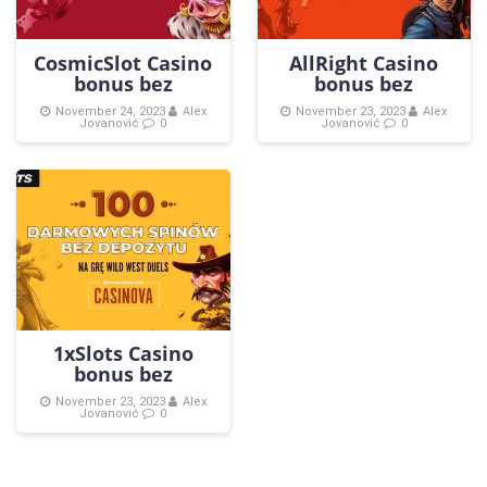
CosmicSlot Casino
AllRight Casino
bonus bez
bonus bez
depozytu
depozytu
November 24, 2023
Alex
November 23, 2023
Alex
Jovanović
0
Jovanović
0
1xSlots Casino
bonus bez
depozytu
November 23, 2023
Alex
Jovanović
0