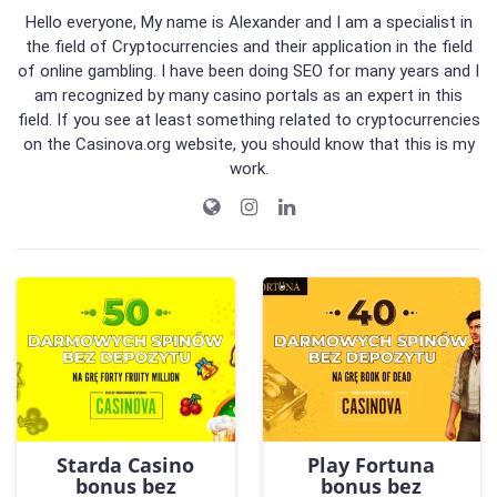
Hello everyone, My name is Alexander and I am a specialist in
the field of Cryptocurrencies and their application in the field
of online gambling. I have been doing SEO for many years and I
am recognized by many casino portals as an expert in this
field. If you see at least something related to cryptocurrencies
on the Сasinova.org website, you should know that this is my
work.
Starda Casino
Play Fortuna
bonus bez
bonus bez