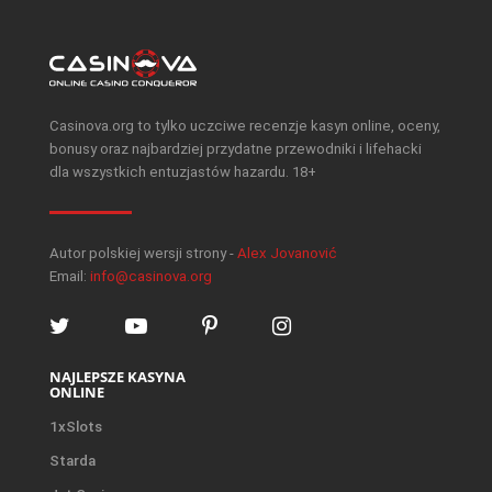
Casinova.org to tylko uczciwe recenzje kasyn online, oceny,
bonusy oraz najbardziej przydatne przewodniki i lifehacki
dla wszystkich entuzjastów hazardu. 18+
Autor polskiej wersji strony -
Alex Jovanović
Email:
info@casinova.org
NAJLEPSZE KASYNA
ONLINE
1xSlots
Starda