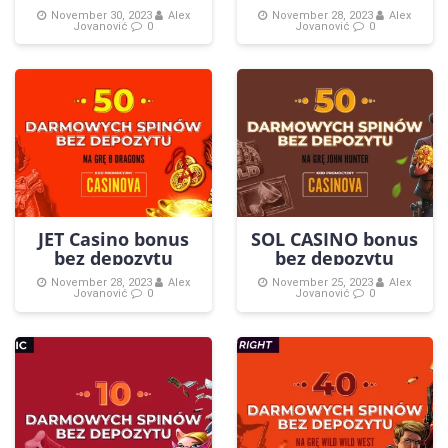
depozytu
depozytu
November 30, 2023
Alex
November 28, 2023
Alex
Jovanović
0
Jovanović
0
JET Casino bonus
SOL CASINO bonus
bez depozytu
bez depozytu
November 28, 2023
Alex
November 25, 2023
Alex
Jovanović
0
Jovanović
0