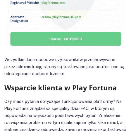
Wszystkie dane osobowe użytkowników przechowywane
przez administrację strony są traktowane jako poufne i nie są
udostępniane osobom trzecim.
Wsparcie klienta w Play Fortuna
Czy masz pytania dotyczące funkcjonowania platformy? Na
Play Fortuna znajdziesz specjalny dział FAQ, w którym są
odpowiedzi na większość podstawowych pytań. Znalezienie
rozwiązania problemu w tym dziale zajmie tylko kilka minut, a
jeśli nie znajdziesz odpowiedzi, zawsze możesz skontaktować