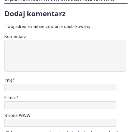
Dodaj komentarz
Twój adres email nie zostanie opublikowany.
Komentarz
Imię
*
E-mail
*
Strona WWW