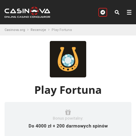
Casinova.org
Recenzje
Play Fortuna
Play Fortuna
Bonus powitalny:
Do 4000 zł + 200 darmowych spinów