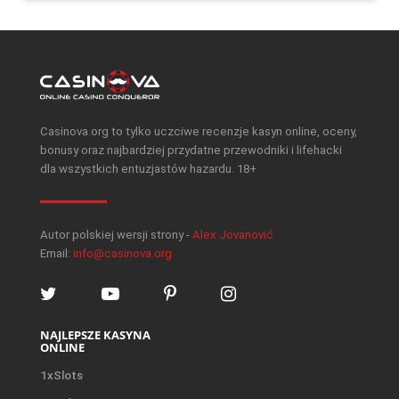
Casinova.org to tylko uczciwe recenzje kasyn online, oceny,
bonusy oraz najbardziej przydatne przewodniki i lifehacki
dla wszystkich entuzjastów hazardu. 18+
Autor polskiej wersji strony -
Alex Jovanović
Email:
info@casinova.org
NAJLEPSZE KASYNA
ONLINE
1xSlots