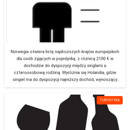
Norwegia otwiera listę najdroższych krajów europejskich
dla osób żyjących w pojedynkę, z różnicą 2100 € w
dochodzie do dyspozycji między singlami a
czteroosobową rodziną. Wyróżnia się Holandia, gdzie
singiel ma do dyspozycji najniższy dochód, wynoszący
zaledwie 391 €. Na drugim miejscu plasuje się Luksemburg,
który ma najwyższe koszty życia, wymagające od singli
wydawania 2100 € miesięcznie.
TURYSTYKA