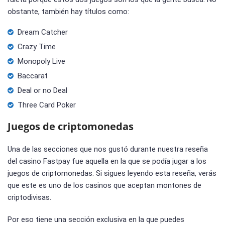
obstante, también hay títulos como:
Dream Catcher
Crazy Time
Monopoly Live
Baccarat
Deal or no Deal
Three Card Poker
Juegos de criptomonedas
Una de las secciones que nos gustó durante nuestra reseña
del casino Fastpay fue aquella en la que se podía jugar a los
juegos de criptomonedas. Si sigues leyendo esta reseña, verás
que este es uno de los casinos que aceptan montones de
criptodivisas.
Por eso tiene una sección exclusiva en la que puedes