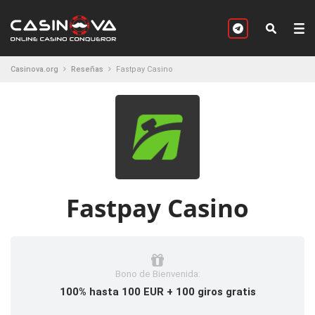
Casinova.org
Reseñas
Fastpay Casino
Fastpay Casino
Bono de Bienvenida:
100% hasta 100 EUR + 100 giros gratis