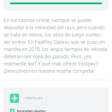
En los casinos online, siempre se puede
depositar a la velocidad del rayo, pero cuando
se trata de retiros, los sitios de juego suelen
ser lentos. En FastPay Casino, que se puso en
marcha en 2018, los largos tiempos de retirada
deberían ser cosa del pasado. Pero, ¿es
realmente así? Y qué más ofrece Fastpay?
¡Descúbrelo en nuestra reseña completa!
VENTAJAS
Retiradas rápidas