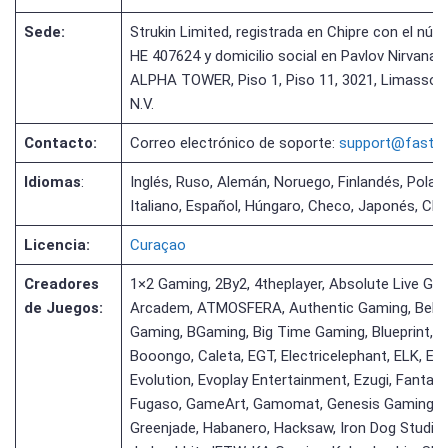
Sede:
Strukin Limited, registrada en Chipre con el núm
HE 407624 y domicilio social en Pavlov Nirvana &
ALPHA TOWER, Piso 1, Piso 11, 3021, Limassol,
N.V.
Contacto:
Correo electrónico de soporte:
support@fastp
Idiomas
:
Inglés, Ruso, Alemán, Noruego, Finlandés, Polac
Italiano, Español, Húngaro, Checo, Japonés, Chi
Licencia:
Curaçao
Creadores
1×2 Gaming, 2By2, 4theplayer, Absolute Live Ga
de Juegos:
Arcadem, ATMOSFERA, Authentic Gaming, Belat
Gaming, BGaming, Big Time Gaming, Blueprint,
Booongo, Caleta, EGT, Electricelephant, ELK, En
Evolution, Evoplay Entertainment, Ezugi, Fantas
Fugaso, GameArt, Gamomat, Genesis Gaming, G
Greenjade, Habanero, Hacksaw, Iron Dog Studio,