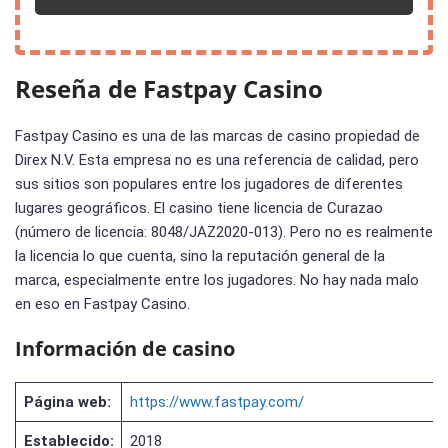
Reseña de Fastpay Casino
Fastpay Casino es una de las marcas de casino propiedad de
Direx N.V. Esta empresa no es una referencia de calidad, pero
sus sitios son populares entre los jugadores de diferentes
lugares geográficos. El casino tiene licencia de Curazao
(número de licencia: 8048/JAZ2020-013). Pero no es realmente
la licencia lo que cuenta, sino la reputación general de la
marca, especialmente entre los jugadores. No hay nada malo
en eso en Fastpay Casino.
Información de casino
Página web:
https://www.fastpay.com/
Establecido:
2018