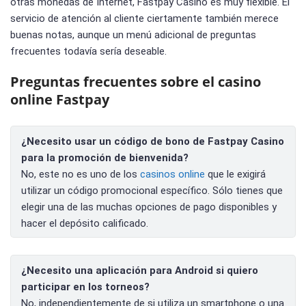
otras monedas de Internet, Fastpay Casino es muy flexible. El
servicio de atención al cliente ciertamente también merece
buenas notas, aunque un menú adicional de preguntas
frecuentes todavía sería deseable.
Preguntas frecuentes sobre el casino
online Fastpay
¿Necesito usar un código de bono de Fastpay Casino
para la promoción de bienvenida?
No, este no es uno de los
casinos online
que le exigirá
utilizar un código promocional específico. Sólo tienes que
elegir una de las muchas opciones de pago disponibles y
hacer el depósito calificado.
¿Necesito una aplicación para Android si quiero
participar en los torneos?
No, independientemente de si utiliza un smartphone o una