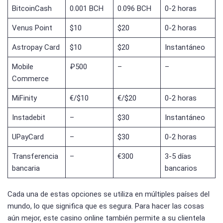
BitcoinCash
0.001 BCH
0.096 BCH
0-2 horas
Venus Point
$10
$20
0-2 horas
Astropay Card
$10
$20
Instantáneo
Mobile
‎₽500
–
–
Commerce
MiFinity
€/$10
€/$20
0-2 horas
Instadebit
–
$30
Instantáneo
UPayCard
–
$30
0-2 horas
Transferencia
–
€300
3-5 días
bancaria
bancarios
Cada una de estas opciones se utiliza en múltiples países del
mundo, lo que significa que es segura. Para hacer las cosas
aún mejor, este casino online también permite a su clientela