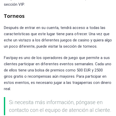
sección VIP.
Torneos
Después de entrar en su cuenta, tendrá acceso a todas las
características que este lugar tiene para ofrecer. Una vez que
eche un vistazo a los diferentes juegos de casino y quiera algo
un poco diferente, puede visitar la sección de torneos.
Fastpay es uno de los operadores de juego que permite a sus
clientes participar en diferentes eventos semanales. Cada uno
de ellos tiene una bolsa de premios como 500 EUR y 2500
giros gratis o recompensas aún mayores. Para participar en
estos eventos, es necesario jugar a las tragaperras con dinero
real.
Si necesita más información, póngase en
contacto con el equipo de atención al cliente.