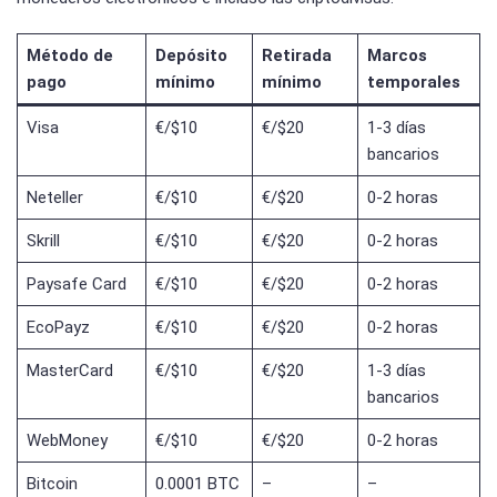
Método de
Depósito
Retirada
Marcos
pago
mínimo
mínimo
temporales
Visa
€/$10
€/$20
1-3 días
bancarios
Neteller
€/$10
€/$20
0-2 horas
Skrill
€/$10
€/$20
0-2 horas
Paysafe Card
€/$10
€/$20
0-2 horas
EcoPayz
€/$10
€/$20
0-2 horas
MasterCard
€/$10
€/$20
1-3 días
bancarios
WebMoney
€/$10
€/$20
0-2 horas
Bitcoin
0.0001 BTC
–
–