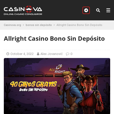
Casinova.org
bonos sin depósito
Allright Casino Bono Sin Depósito
Allright Casino Bono Sin Depósito
October 4, 2022
Alex Jovanović
0