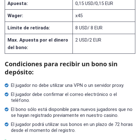
Apuesta:
0,15 USD/0,15 EUR
Wager:
x45
Límite de retirada:
8 USD/ 8 EUR
Max. Apuesta por el dinero
2 USD/2 EUR
del bono:
Condiciones para recibir un bono sin
depósito:
El jugador no debe utilizar una VPN o un servidor proxy.
El jugador debe confirmar el correo electrónico o el
teléfono.
El bono sólo está disponible para nuevos jugadores que no
se hayan registrado previamente en nuestro casino.
El jugador podrá utilizar sus bonos en un plazo de 72 horas
desde el momento del registro.