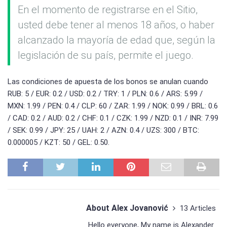
En el momento de registrarse en el Sitio,
usted debe tener al menos 18 años, o haber
alcanzado la mayoría de edad que, según la
legislación de su país, permite el juego.
Las condiciones de apuesta de los bonos se anulan cuando
RUB: 5 / EUR: 0.2 / USD: 0.2 / TRY: 1 / PLN: 0.6 / ARS: 5.99 /
MXN: 1.99 / PEN: 0.4 / CLP: 60 / ZAR: 1.99 / NOK: 0.99 / BRL: 0.6
/ CAD: 0.2 / AUD: 0.2 / CHF: 0.1 / CZK: 1.99 / NZD: 0.1 / INR: 7.99
/ SEK: 0.99 / JPY: 25 / UAH: 2 / AZN: 0.4 / UZS: 300 / BTC:
0.000005 / KZT: 50 / GEL: 0.50.
About Alex Jovanović
13 Articles
Hello everyone, My name is Alexander