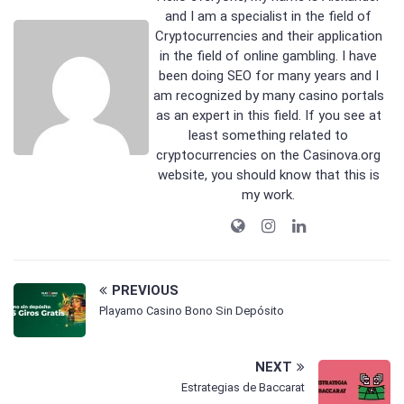
and I am a specialist in the field of
Cryptocurrencies and their application
in the field of online gambling. I have
been doing SEO for many years and I
am recognized by many casino portals
as an expert in this field. If you see at
least something related to
cryptocurrencies on the Сasinova.org
website, you should know that this is
my work.
PREVIOUS
Playamo Casino Bono Sin Depósito
NEXT
Estrategias de Baccarat