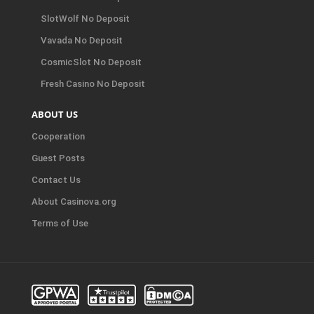
SlotWolf No Deposit
Vavada No Deposit
CosmicSlot No Deposit
Fresh Casino No Deposit
ABOUT US
Cooperation
Guest Posts
Contact Us
About Casinova.org
Terms of Use