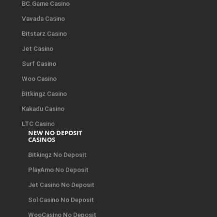
BC.Game Casino
Vavada Casino
Bitstarz Casino
Jet Casino
Surf Casino
Woo Casino
Bitkingz Casino
Kakadu Casino
LTC Casino
NEW NO DEPOSIT
CASINOS
Bitkingz No Deposit
PlayAmo No Deposit
Jet Casino No Deposit
Sol Casino No Deposit
WooCasino No Deposit