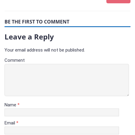
BE THE FIRST TO COMMENT
Leave a Reply
Your email address will not be published.
Comment
Name
*
Email
*