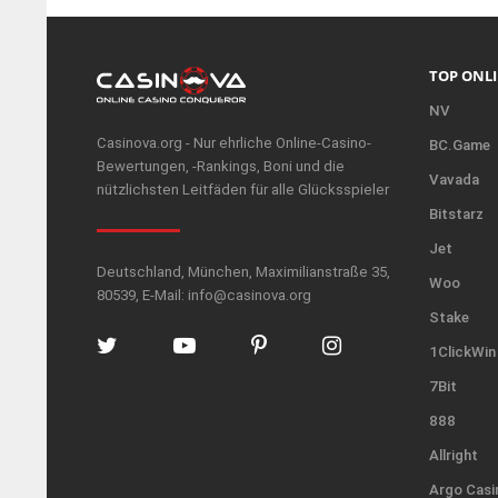
Deutschland:
Rechtliche
Auseinandersetzung
en und eine
TOP ONLI
ungewisse Zukunft
NV
Casinova.org - Nur ehrliche Online-Casino-
BC.Game
Bewertungen, -Rankings, Boni und die
Vavada
nützlichsten Leitfäden für alle Glücksspieler
Bitstarz
Jet
Deutschland, München, Maximilianstraße 35,
Woo
80539, E-Mail: info@casinova.org
Stake
1ClickWin
7Bit
888
Allright
Argo Casi