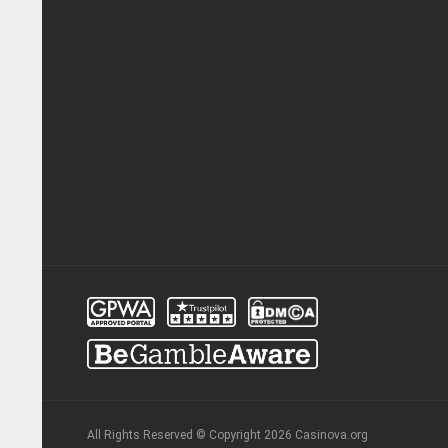
All Rights Reserved © Copyright 2026 Casinova.org