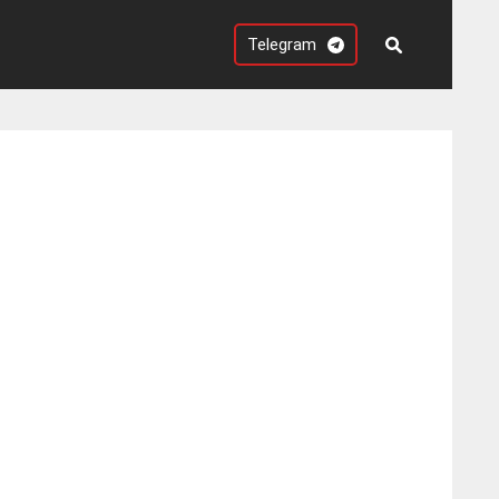
Telegram