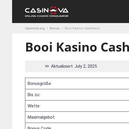
Casinova.org
Bonus
Booi Kasino Cashback
Booi Kasino Cas
✏️
Aktualisiert: July 2, 2025
Bonusgröße:
Bis zu:
Wette:
Maximalgebot:
Bonus Code: