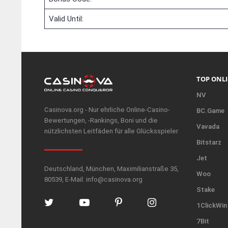
Valid Until:
TOP ONLI
NV
Casinova.org - Nur ehrliche Online-Casino-
BC.Game
Bewertungen, -Rankings, Boni und die
Vavada
nützlichsten Leitfäden für alle Glücksspieler
Bitstarz
Jet
Deutschland, München, Maximilianstraße 35,
Woo
80539, E-Mail: info@casinova.org
Stake
1ClickWin
7Bit