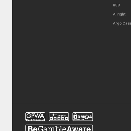
888
Allright
Argo Casi