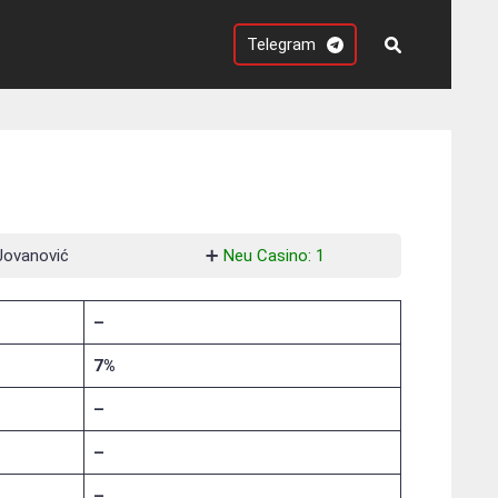
Telegram
 Jovanović
➕
Neu Casino: 1
–
7%
–
–
–