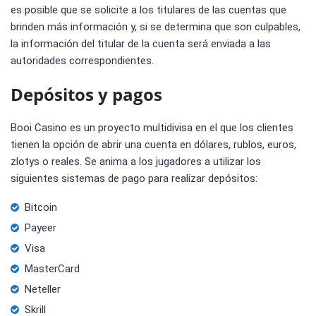
es posible que se solicite a los titulares de las cuentas que
brinden más información y, si se determina que son culpables,
la información del titular de la cuenta será enviada a las
autoridades correspondientes.
Depósitos y pagos
Booi Casino es un proyecto multidivisa en el que los clientes
tienen la opción de abrir una cuenta en dólares, rublos, euros,
zlotys o reales. Se anima a los jugadores a utilizar los
siguientes sistemas de pago para realizar depósitos:
Bitcoin
Payeer
Visa
MasterCard
Neteller
Skrill