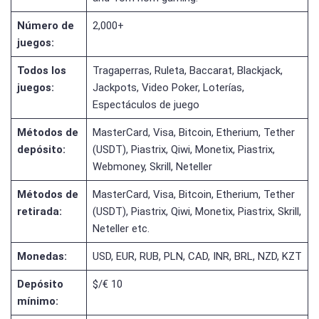
Número de
2,000+
juegos:
Todos los
Tragaperras, Ruleta, Baccarat, Blackjack,
juegos:
Jackpots, Video Poker, Loterías,
Espectáculos de juego
Métodos de
MasterCard, Visa, Bitcoin, Etherium, Tether
depósito:
(USDT), Piastrix, Qiwi, Monetix, Piastrix,
Webmoney, Skrill, Neteller
Métodos de
MasterCard, Visa, Bitcoin, Etherium, Tether
retirada:
(USDT), Piastrix, Qiwi, Monetix, Piastrix, Skrill,
Neteller etc.
Monedas
:
USD, EUR, RUB, PLN, CAD, INR, BRL, NZD, KZT
Depósito
$/€ 10
mínimo: