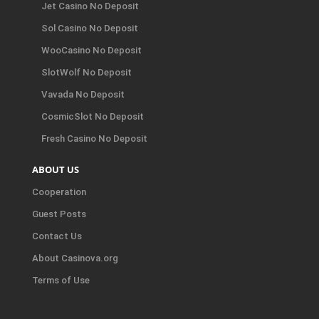
Jet Casino No Deposit
Sol Casino No Deposit
WooCasino No Deposit
SlotWolf No Deposit
Vavada No Deposit
CosmicSlot No Deposit
Fresh Casino No Deposit
ABOUT US
Cooperation
Guest Posts
Contact Us
About Casinova.org
Terms of Use