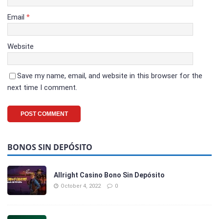
Email
*
Website
Save my name, email, and website in this browser for the
next time I comment.
BONOS SIN DEPÓSITO
Allright Casino Bono Sin Depósito
October 4, 2022
0