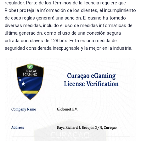
regulador. Parte de los términos de la licencia requiere que
Riobet proteja la información de los clientes, el incumplimiento
de esas reglas generará una sanción. El casino ha tomado
diversas medidas, incluido el uso de medidas informáticas de
última generación, como el uso de una conexión segura
cifrada con claves de 128 bits. Esta es una medida de
seguridad considerada inexpugnable y la mejor en la industria.