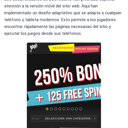
atención a la versión móvil del sitio web. Aquí han
implementado un diseño adaptativo que se adapta a cualquier
teléfono y tableta modernos. Esto permite a los jugadores
encontrar rápidamente las páginas necesarias del sitio y
ejecutar los juegos desde sus teléfonos.