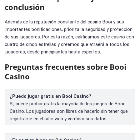
conclusión
Además de la reputación constante del casino Booi y sus
importantes bonificaciones, prioriza la seguridad y protección
de sus jugadores. Por esta razón, calificamos este casino con
cuatro de cinco estrellas y creemos que atraerá a todos los
jugadores, desde principiantes hasta expertos.
Preguntas frecuentes sobre Booi
Casino
¿Puedo jugar gratis en Booi Casino?
Sí, puede probar gratis la mayoría de los juegos de Booi
Casino. Los jugadores son libres de hacerlo sin tener que
registrarse en el sitio web y verificar sus datos.