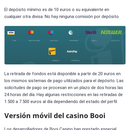
El depósito mínimo es de 10 euros o su equivalente en
cualquier otra divisa. No hay ninguna comisión por depósito.
La retirada de fondos está disponible a partir de 20 euros en
los mismos sistemas de pago utilizados para el depósito. Las
solicitudes de pago se procesan en un plazo de dos horas las
24 horas del día. Hay algunas restricciones en las retiradas de
1.500 a 7.500 euros al día dependiendo del estado del perfil.
Versión móvil del casino Booi
Los desarrolladores de Booi Casino han prestado especial