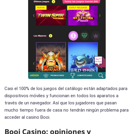
Casi el 100% de los juegos del catálogo están adaptados para
dispositivos móviles y funcionan en todos los aparatos a
través de un navegador. Así que los jugadores que pasan
mucho tiempo fuera de casa no tendrán ningún problema para
acceder al casino Booi.
Booi Casino: opiniones y