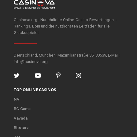
Casinova.org - Nur ehrliche Online-Casino-Bewertungen, -
Rankings, Boni und die nützlichsten Leitfäden für alle
Glücksspieler
Deutschland, München, Maximilianstraße 35, 80539, E-Mail:
info@casinova.org
TOP ONLINE CASINOS
NV
BC.Game
Vavada
Bitstarz