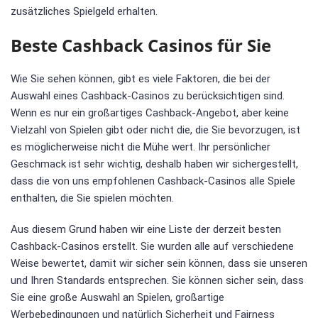
zusätzliches Spielgeld erhalten.
Beste Cashback Casinos für Sie
Wie Sie sehen können, gibt es viele Faktoren, die bei der
Auswahl eines Cashback-Casinos zu berücksichtigen sind.
Wenn es nur ein großartiges Cashback-Angebot, aber keine
Vielzahl von Spielen gibt oder nicht die, die Sie bevorzugen, ist
es möglicherweise nicht die Mühe wert. Ihr persönlicher
Geschmack ist sehr wichtig, deshalb haben wir sichergestellt,
dass die von uns empfohlenen Cashback-Casinos alle Spiele
enthalten, die Sie spielen möchten.
Aus diesem Grund haben wir eine Liste der derzeit besten
Cashback-Casinos erstellt. Sie wurden alle auf verschiedene
Weise bewertet, damit wir sicher sein können, dass sie unseren
und Ihren Standards entsprechen. Sie können sicher sein, dass
Sie eine große Auswahl an Spielen, großartige
Werbebedingungen und natürlich Sicherheit und Fairness