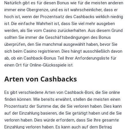
Natürlich gibt es für diesen Bonus wie für die meisten anderen
immer eine Obergrenze, und es ist wahrscheinlicher, dass er
hoch ist, wenn der Prozentsatz des Cashbacks wirklich niedrig
ist. Die einfache Wahrheit ist, dass Sie viel mehr ausgeben
werden, als Sie vom Casino zurückerhalten. Aus diesem Grund
sollten Sie immer die Geschäftsbedingungen des Bonus
überprüfen, den Sie manchmal ausgewählt haben, bevor Sie
sich beim Casino registrieren. Dies hängt ausschließlich davon
ab, ob ein Cashback-Bonus Teil Ihrer Anforderungsliste für
einen Ort für Online-Glücksspiele ist.
Arten von Cashbacks
Es gibt verschiedene Arten von Cashback-Boni, die Sie online
finden können. Wie bereits erwähnt, stellen die meisten einen
Prozentsatz der Summe dar, die Sie verloren haben. Dies kann
auf der Einzahlung basieren, die Sie getätigt haben und die Sie
verloren haben. Dies würde erfordern, dass Sie Ihre gesamte
Einzahlung verloren haben. Es kann auch auf dem Betrag