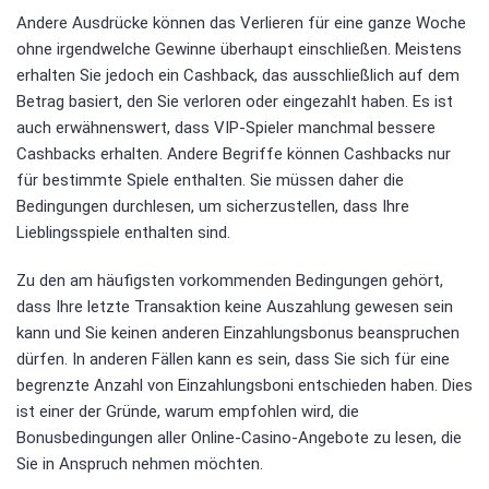
Andere Ausdrücke können das Verlieren für eine ganze Woche
ohne irgendwelche Gewinne überhaupt einschließen. Meistens
erhalten Sie jedoch ein Cashback, das ausschließlich auf dem
Betrag basiert, den Sie verloren oder eingezahlt haben. Es ist
auch erwähnenswert, dass VIP-Spieler manchmal bessere
Cashbacks erhalten. Andere Begriffe können Cashbacks nur
für bestimmte Spiele enthalten. Sie müssen daher die
Bedingungen durchlesen, um sicherzustellen, dass Ihre
Lieblingsspiele enthalten sind.
Zu den am häufigsten vorkommenden Bedingungen gehört,
dass Ihre letzte Transaktion keine Auszahlung gewesen sein
kann und Sie keinen anderen Einzahlungsbonus beanspruchen
dürfen. In anderen Fällen kann es sein, dass Sie sich für eine
begrenzte Anzahl von Einzahlungsboni entschieden haben. Dies
ist einer der Gründe, warum empfohlen wird, die
Bonusbedingungen aller Online-Casino-Angebote zu lesen, die
Sie in Anspruch nehmen möchten.