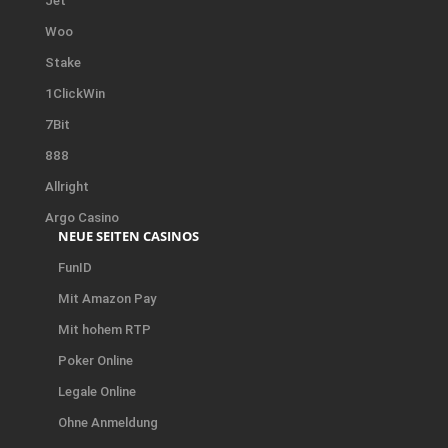
Jet
Woo
Stake
1ClickWin
7Bit
888
Allright
Argo Casino
NEUE SEITEN CASINOS
FunID
Mit Amazon Pay
Mit hohem RTP
Poker Online
Legale Online
Ohne Anmeldung