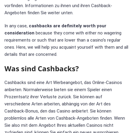
vorfinden. Informationen zu ihnen und ihren Cashback-
Angeboten finden Sie weiter unten.
In any case,
cashbacks are definitely worth your
consideration
because they come with either no wagering
requirements or such that are lower than a casino’s regular
ones. Here, we will help you acquaint yourself with them and all
details that are concerned.
Was sind Cashbacks?
Cashbacks sind eine Art Werbeangebot, das Online-Casinos
anbieten. Normalerweise bieten sie einem Spieler einen
Prozentsatz ihrer Verluste zurück. Sie können auf
verschiedene Arten arbeiten, abhängig von der Art des
Cashback-Bonus, den das Casino anbietet. Sie können
problemlos alle Arten von Cashback-Angeboten finden. Wenn
Sie also mit dem Angebot Ihres aktuellen Casinos nicht
zufrieden sind, können Sie einfach ein neues ausprobieren.