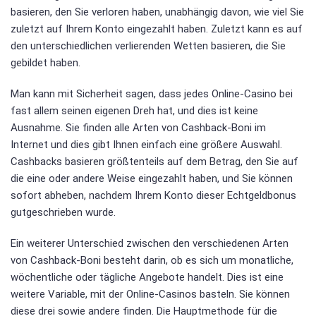
basieren, den Sie verloren haben, unabhängig davon, wie viel Sie
zuletzt auf Ihrem Konto eingezahlt haben. Zuletzt kann es auf
den unterschiedlichen verlierenden Wetten basieren, die Sie
gebildet haben.
Man kann mit Sicherheit sagen, dass jedes Online-Casino bei
fast allem seinen eigenen Dreh hat, und dies ist keine
Ausnahme. Sie finden alle Arten von Cashback-Boni im
Internet und dies gibt Ihnen einfach eine größere Auswahl.
Cashbacks basieren größtenteils auf dem Betrag, den Sie auf
die eine oder andere Weise eingezahlt haben, und Sie können
sofort abheben, nachdem Ihrem Konto dieser Echtgeldbonus
gutgeschrieben wurde.
Ein weiterer Unterschied zwischen den verschiedenen Arten
von Cashback-Boni besteht darin, ob es sich um monatliche,
wöchentliche oder tägliche Angebote handelt. Dies ist eine
weitere Variable, mit der Online-Casinos basteln. Sie können
diese drei sowie andere finden. Die Hauptmethode für die