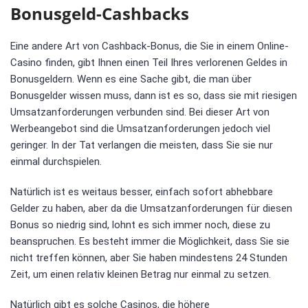
Bonusgeld-Cashbacks
Eine andere Art von Cashback-Bonus, die Sie in einem Online-
Casino finden, gibt Ihnen einen Teil Ihres verlorenen Geldes in
Bonusgeldern. Wenn es eine Sache gibt, die man über
Bonusgelder wissen muss, dann ist es so, dass sie mit riesigen
Umsatzanforderungen verbunden sind. Bei dieser Art von
Werbeangebot sind die Umsatzanforderungen jedoch viel
geringer. In der Tat verlangen die meisten, dass Sie sie nur
einmal durchspielen.
Natürlich ist es weitaus besser, einfach sofort abhebbare
Gelder zu haben, aber da die Umsatzanforderungen für diesen
Bonus so niedrig sind, lohnt es sich immer noch, diese zu
beanspruchen. Es besteht immer die Möglichkeit, dass Sie sie
nicht treffen können, aber Sie haben mindestens 24 Stunden
Zeit, um einen relativ kleinen Betrag nur einmal zu setzen.
Natürlich gibt es solche Casinos, die höhere