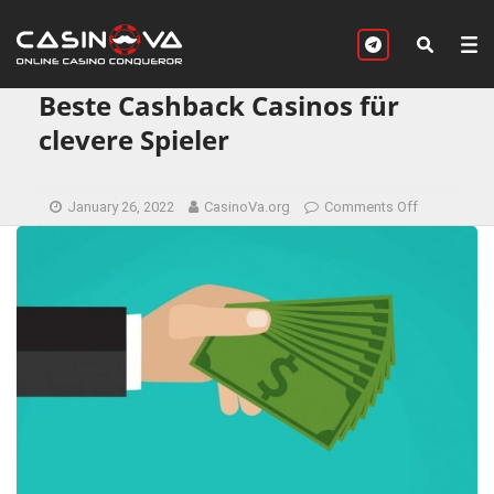
Beste Cashback Casinos für
clevere Spieler
January 26, 2022
CasinoVa.org
Comments Off