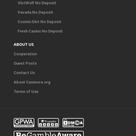
SlotWolf No Deposit
Vavada No Deposit
CosmicSlot No Deposit
Fresh Casino No Deposit
ABOUT US
Cooperation
Guest Posts
Contact Us
About Casinova.org
Terms of Use