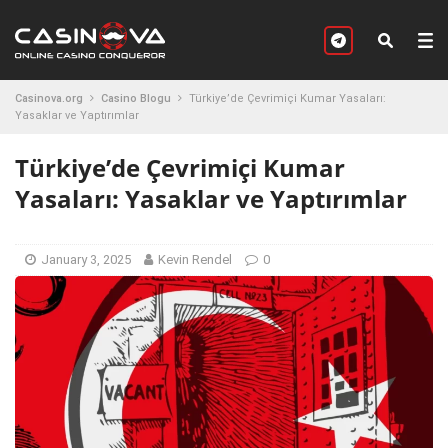
Casinova.org
Casino Blogu
Türkiye’de Çevrimiçi Kumar Yasaları:
Yasaklar ve Yaptırımlar
Türkiye’de Çevrimiçi Kumar
Yasaları: Yasaklar ve Yaptırımlar
January 3, 2025
Kevin Rendel
0