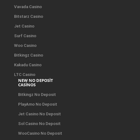
Vavada Casino
Bitstarz Casino
Jet Casino
Surf Casino
Woo Casino
Bitkingz Casino
Kakadu Casino
LTC Casino
NEW NO DEPOSIT
CASINOS
Bitkingz No Deposit
PlayAmo No Deposit
Jet Casino No Deposit
Sol Casino No Deposit
WooCasino No Deposit