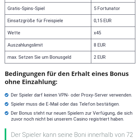
Gratis-Spins-Spiel
5 Fortunator
Einsatzgröße für Freispiele
0,15 EUR
Wette
x45
Auszahlungslimit
8 EUR
max. Setzen Sie um Bonusgeld
2 EUR
Bedingungen für den Erhalt eines Bonus
ohne Einzahlung:
Der Spieler darf keinen VPN- oder Proxy-Server verwenden.
Spieler muss die E-Mail oder das Telefon bestätigen.
Der Bonus steht nur neuen Spielern zur Verfügung, die sich
zuvor noch nicht bei unserem Casino registriert haben.
Der Spieler kann seine Boni innerhalb von 72