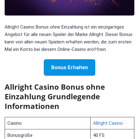
Allright Casino Bonus ohne Einzahlung ist ein einzigartiges
Angebot für alle neuen Spieler der Marke Allright. Dieser Bonus
kann von allen neuen Spielern erhalten werden, die zum ersten
Mal ein Konto bei diesem Online-Casino eröffnen.
Bonus Erhalten
Allright Casino Bonus ohne
Einzahlung Grundlegende
Informationen
Casino
Allright Casino
Bonusgröße
40 FS