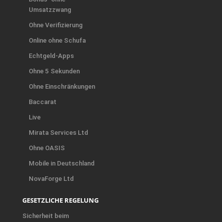
Umsatzzwang
Ohne Verifizierung
Online ohne Schufa
Echtgeld-Apps
Ohne 5 Sekunden
Ohne Einschränkungen
Baccarat
Live
Mirata Services Ltd
Ohne OASIS
Mobile in Deutschland
NovaForge Ltd
GESETZLICHE REGELUNG
Sicherheit beim