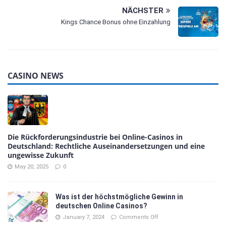
NÄCHSTER
Kings Chance Bonus ohne Einzahlung
CASINO NEWS
Die Rückforderungsindustrie bei Online-Casinos in
Deutschland: Rechtliche Auseinandersetzungen und eine
ungewisse Zukunft
May 20, 2025
0
Was ist der höchstmögliche Gewinn in
deutschen Online Casinos?
January 7, 2024
Comments Off