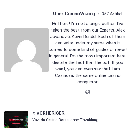
Über CasinoVa.org
357 Artikel
Hi There! I'm not a single author, I've
taken the best from our Experts:
Alex
Jovanović
,
Kevin Rendel
. Each of them
can write under my name when it
comes to some kind of guides or news!
In general, I'm the most important here,
despite the fact that the bot! If you
want, you can even say that I am
Casinova, the same online casino
conqueror.
VORHERIGER
Vavada Casino Bonus ohne Einzahlung