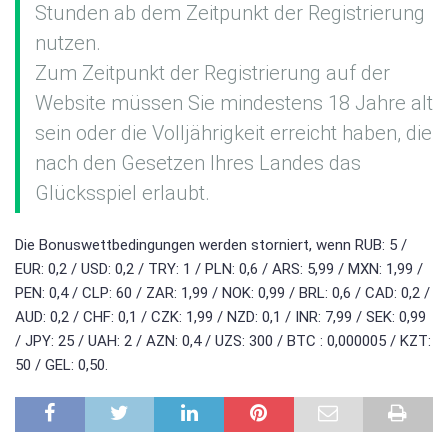
Stunden ab dem Zeitpunkt der Registrierung
nutzen.
Zum Zeitpunkt der Registrierung auf der
Website müssen Sie mindestens 18 Jahre alt
sein oder die Volljährigkeit erreicht haben, die
nach den Gesetzen Ihres Landes das
Glücksspiel erlaubt.
Die Bonuswettbedingungen werden storniert, wenn RUB: 5 /
EUR: 0,2 / USD: 0,2 / TRY: 1 / PLN: 0,6 / ARS: 5,99 / MXN: 1,99 /
PEN: 0,4 / CLP: 60 / ZAR: 1,99 / NOK: 0,99 / BRL: 0,6 / CAD: 0,2 /
AUD: 0,2 / CHF: 0,1 / CZK: 1,99 / NZD: 0,1 / INR: 7,99 / SEK: 0,99
/ JPY: 25 / UAH: 2 / AZN: 0,4 / UZS: 300 / BTC : 0,000005 / KZT:
50 / GEL: 0,50.