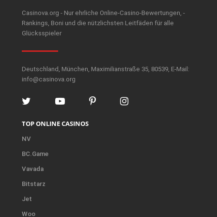
Casinova.org - Nur ehrliche Online-Casino-Bewertungen, -
Rankings, Boni und die nützlichsten Leitfäden für alle
Glücksspieler
Deutschland, München, Maximilianstraße 35, 80539, E-Mail:
info@casinova.org
TOP ONLINE CASINOS
NV
BC.Game
Vavada
Bitstarz
Jet
Woo