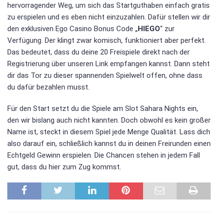
hervorragender Weg, um sich das Startguthaben einfach gratis
zu erspielen und es eben nicht einzuzahlen. Dafür stellen wir dir
den exklusiven Ego Casino Bonus Code „
HIEGO
“ zur
Verfügung. Der klingt zwar komisch, funktioniert aber perfekt.
Das bedeutet, dass du deine 20 Freispiele direkt nach der
Registrierung über unseren Link empfangen kannst. Dann steht
dir das Tor zu dieser spannenden Spielwelt offen, ohne dass
du dafür bezahlen musst.
Für den Start setzt du die Spiele am Slot Sahara Nights ein,
den wir bislang auch nicht kannten. Doch obwohl es kein großer
Name ist, steckt in diesem Spiel jede Menge Qualität. Lass dich
also darauf ein, schließlich kannst du in deinen Freirunden einen
Echtgeld Gewinn erspielen. Die Chancen stehen in jedem Fall
gut, dass du hier zum Zug kommst.