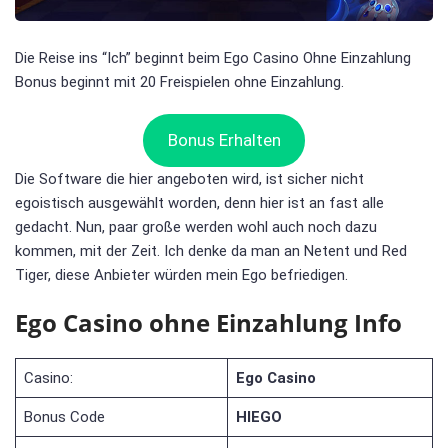
Die Reise ins “Ich” beginnt beim Ego Casino Ohne Einzahlung
Bonus beginnt mit 20 Freispielen ohne Einzahlung.
Bonus Erhalten
Die Software die hier angeboten wird, ist sicher nicht
egoistisch ausgewählt worden, denn hier ist an fast alle
gedacht. Nun, paar große werden wohl auch noch dazu
kommen, mit der Zeit. Ich denke da man an Netent und Red
Tiger, diese Anbieter würden mein Ego befriedigen.
Ego Casino ohne Einzahlung Info
Casino:
Ego Casino
Bonus Code
HIEGO