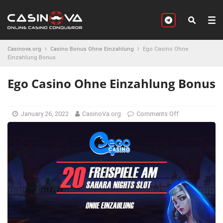
Casinova.org
Сasino Bonus Ohne Einzahlung
Ego Casino Ohne
Einzahlung Bonus
Ego Casino Ohne Einzahlung Bonus
January 26, 2022
CasinoVa.org
Comments Off