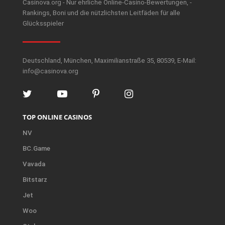
Casinova.org - Nur ehrliche Online-Casino-Bewertungen, -
Rankings, Boni und die nützlichsten Leitfäden für alle
Glücksspieler
Deutschland, München, Maximilianstraße 35, 80539, E-Mail:
info@casinova.org
TOP ONLINE CASINOS
NV
BC.Game
Vavada
Bitstarz
Jet
Woo