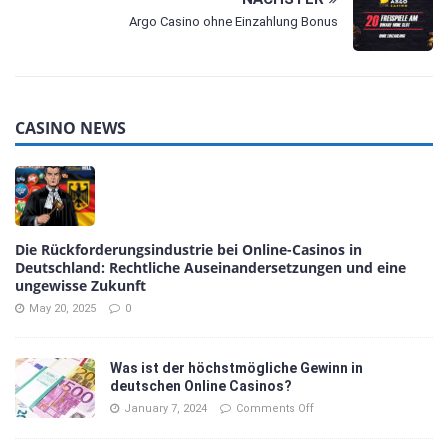
Argo Casino ohne Einzahlung Bonus
CASINO NEWS
Die Rückforderungsindustrie bei Online-Casinos in
Deutschland: Rechtliche Auseinandersetzungen und eine
ungewisse Zukunft
May 20, 2025
0
Was ist der höchstmögliche Gewinn in
deutschen Online Casinos?
January 7, 2024
Comments Off