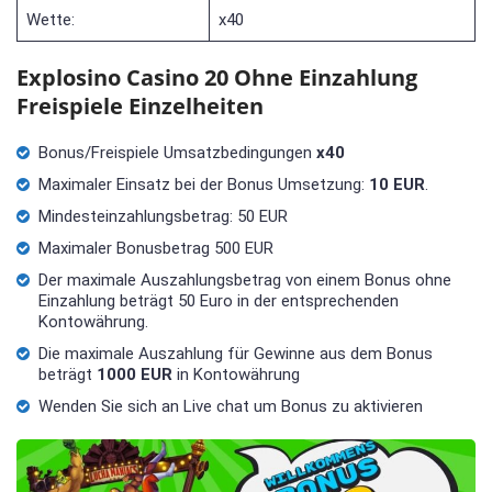
Wette:
x40
Explosino Casino 20 Ohne Einzahlung
Freispiele Einzelheiten
Bonus/Freispiele Umsatzbedingungen
x40
Maximaler Einsatz bei der Bonus Umsetzung:
10 EUR
.
Mindesteinzahlungsbetrag: 50 EUR
Maximaler Bonusbetrag 500 EUR
Der maximale Auszahlungsbetrag von einem Bonus ohne
Einzahlung beträgt 50 Euro in der entsprechenden
Kontowährung.
Die maximale Auszahlung für Gewinne aus dem Bonus
beträgt
1000 EUR
in Kontowährung
Wenden Sie sich an Live chat um Bonus zu aktivieren