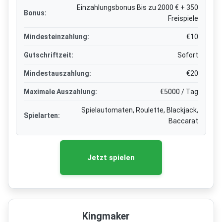
Einzahlungsbonus Bis zu 2000 € + 350
Bonus:
Freispiele
Mindesteinzahlung:
€10
Gutschriftzeit:
Sofort
Mindestauszahlung:
€20
Maximale Auszahlung:
€5000 / Tag
Spielautomaten, Roulette, Blackjack,
Spielarten:
Baccarat
Jetzt spielen
Kingmaker