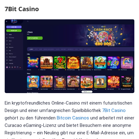
7Bit Casino
Ein kryptofreundliches Online-Casino mit einem futuristischen
Design und einer umfangreichen Spielbibliothek
7Bit Casino
gehört zu den führenden
Bitcoin Casinos
und arbeitet mit einer
Curacao eGaming-Lizenz und bietet Besuchern eine anonyme
Registrierung – ein Neuling gibt nur eine E-Mail-Adresse ein, um