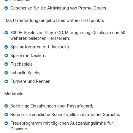
Geschenke für die Aktivierung von Promo-Codes.
Das Unterhaltungsangebot des Online-Treffpunkts:
3000+ Spiele von Play’n GO, Microgaming, Quickspin und 60
weiteren beliebten Herstellern;
Spielautomaten mit Jackpots;
Spiele mit Dealern;
Tischspiele;
schnelle Spiele;
Turniere und Rennen.
Merkmale:
Sofortige Einzahlungen über Paysafecard;
Benutzerfreundliche Schnittstelle in deutscher Sprache;
Treueprogramm mit täglichen Auszahlungslimits für
Gewinne.