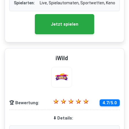
Spielarten:
Live, Spielautomaten, Sportwetten, Keno
Jetzt spielen
iWild
🏆 Bewertung:
4.7/5.0
⬇️ Details: