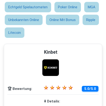
Echtgeld Spielautomaten
Poker Online
MGA
Unbekannten Online
Online Mit Bonus
Ripple
Litecoin
Kinbet
🏆 Bewertung:
5.0/5.0
⬇️ Details: