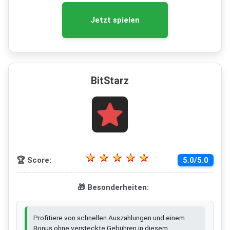
Jetzt spielen
BitStarz
🏆 Score:
5.0/5.0
🎁 Besonderheiten:
Profitiere von schnellen Auszahlungen und einem
Bonus ohne versteckte Gebühren in diesem