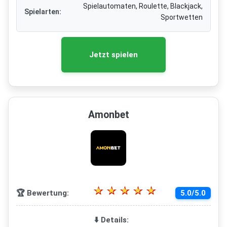
Spielautomaten, Roulette, Blackjack,
Spielarten:
Sportwetten
Jetzt spielen
Amonbet
🏆 Bewertung:
5.0/5.0
⬇️ Details: