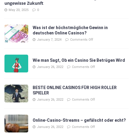
ungewisse Zukunft
May 20, 2025
0
Was ist der höchstmögliche Gewinn in
deutschen Online Casinos?
January 7, 2024
Comments Off
Wie man Sagt, Ob ein Casino Sie Betrügen Wird
January 26, 2022
Comments Off
BESTE ONLINE CASINOS FÜR HIGH ROLLER
SPIELER
January 26, 2022
Comments Off
Online-Casino-Streams – gefälscht oder echt?
January 26, 2022
Comments Off