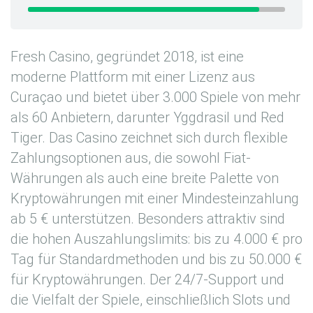
Fresh Casino, gegründet 2018, ist eine
moderne Plattform mit einer Lizenz aus
Curaçao und bietet über 3.000 Spiele von mehr
als 60 Anbietern, darunter Yggdrasil und Red
Tiger. Das Casino zeichnet sich durch flexible
Zahlungsoptionen aus, die sowohl Fiat-
Währungen als auch eine breite Palette von
Kryptowährungen mit einer Mindesteinzahlung
ab 5 € unterstützen. Besonders attraktiv sind
die hohen Auszahlungslimits: bis zu 4.000 € pro
Tag für Standardmethoden und bis zu 50.000 €
für Kryptowährungen. Der 24/7-Support und
die Vielfalt der Spiele, einschließlich Slots und