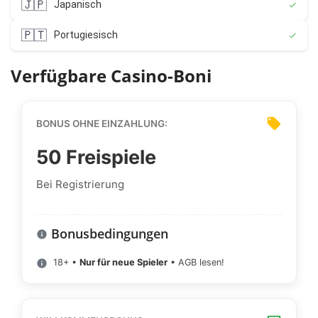
🇯🇵
Japanisch
🇵🇹
Portugiesisch
Verfügbare Casino-Boni
BONUS OHNE EINZAHLUNG:
50 Freispiele
Bei Registrierung
Bonusbedingungen
18+ •
Nur für neue Spieler
• AGB lesen!