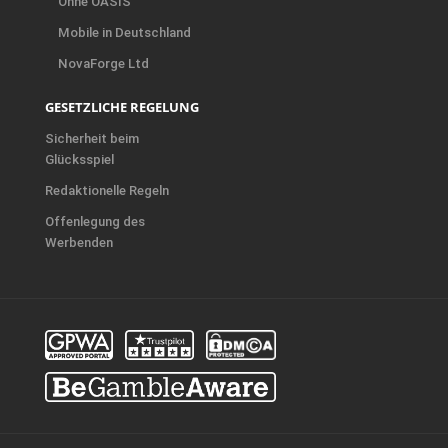
Ohne OASIS
Mobile in Deutschland
NovaForge Ltd
GESETZLICHE REGELUNG
Sicherheit beim
Glücksspiel
Redaktionelle Regeln
Offenlegung des
Werbenden