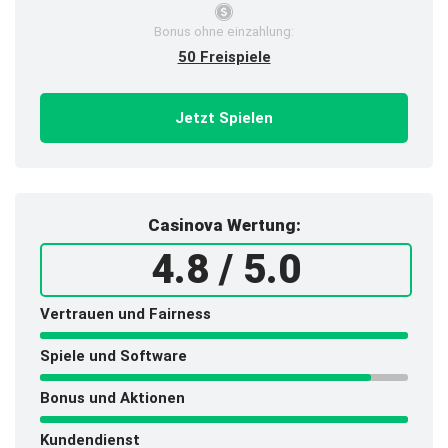
Bonus ohne einzahlung:
50 Freispiele
Jetzt Spielen
Casinova Wertung:
4.8 / 5.0
Vertrauen und Fairness
Spiele und Software
Bonus und Aktionen
Kundendienst