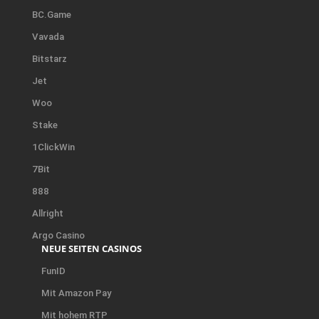
BC.Game
Vavada
Bitstarz
Jet
Woo
Stake
1ClickWin
7Bit
888
Allright
Argo Casino
NEUE SEITEN CASINOS
FunID
Mit Amazon Pay
Mit hohem RTP