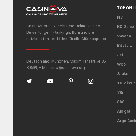
TOP ONLI
NV
Casinova.org - Nur ehrliche Online-Casino-
BC.Game
Bewertungen, -Rankings, Boni und die
Vavada
nützlichsten Leitfäden für alle Glücksspieler
Bitstarz
Jet
Deutschland, München, Maximilianstraße 35,
Woo
80539, E-Mail: info@casinova.org
Stake
1ClickWin
7Bit
888
Allright
Argo Casi