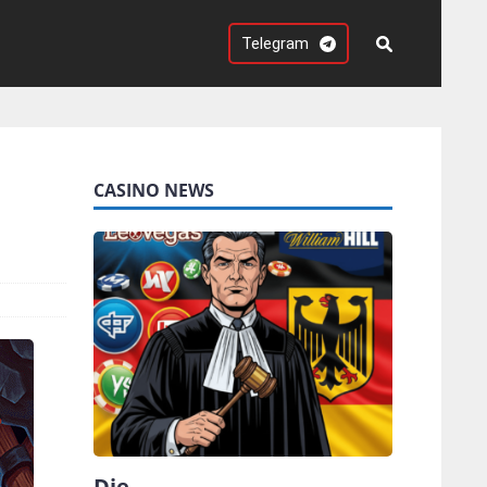
Telegram
CASINO NEWS
Die