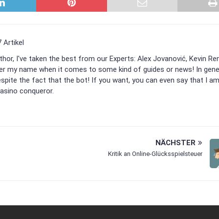
 Artikel
uthor, I've taken the best from our Experts:
Alex Jovanović
,
Kevin Re
er my name when it comes to some kind of guides or news! In gener
spite the fact that the bot! If you want, you can even say that I a
asino conqueror.
NÄCHSTER
Kritik an Online-Glücksspielsteuer