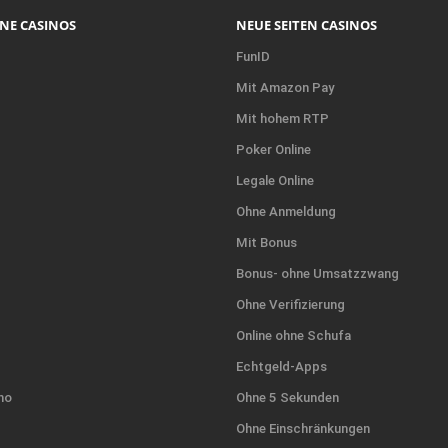
NE CASINOS
NEUE SEITEN CASINOS
FunID
Mit Amazon Pay
Mit hohem RTP
Poker Online
Legale Online
Ohne Anmeldung
Mit Bonus
Bonus- ohne Umsatzzwang
Ohne Verifizierung
Online ohne Schufa
Echtgeld-Apps
no
Ohne 5 Sekunden
Ohne Einschränkungen