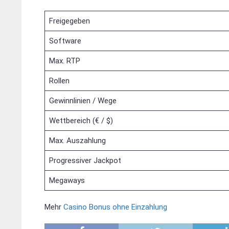
Freigegeben
Software
Max. RTP
Rollen
Gewinnlinien / Wege
Wettbereich (€ / $)
Max. Auszahlung
Progressiver Jackpot
Megaways
Mehr
Casino Bonus ohne Einzahlung