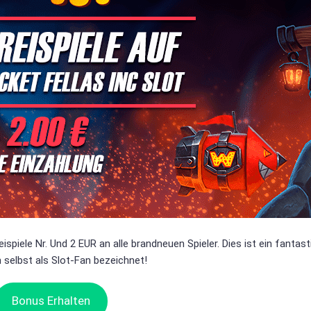
spiele Nr. Und 2 EUR an alle brandneuen Spieler. Dies ist ein fantast
h selbst als Slot-Fan bezeichnet!
Bonus Erhalten