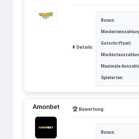
Bonus:
Mindesteinzahlun
Gutschriftzeit:
⬇️ Details:
Mindestauszahlun
Maximale Auszahl
Spielarten:
Amonbet
🏆 Bewertung:
Bonus: