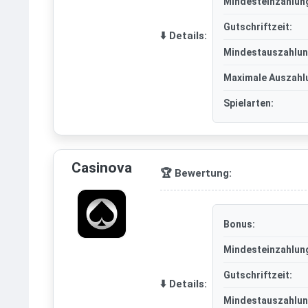
Mindesteinzahlun
Gutschriftzeit:
⬇️ Details:
Mindestauszahlun
Maximale Auszahl
Spielarten:
Casinova
🏆 Bewertung:
Bonus:
Mindesteinzahlun
Gutschriftzeit:
⬇️ Details:
Mindestauszahlun