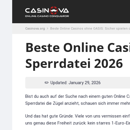
Casinova.org
Beste Online Casinos ohne OASIS: Sicher spielen 
Beste Online Cas
Sperrdatei 2026
✏️
Updated: January 29, 2026
Bist du auch auf der Suche nach einem guten Online Ca
Sperrdatei die Zügel anzieht, schauen sich immer mehr
Und das hat gute Gründe. Viele von uns vermissen einfa
uns genau diese Freiheit zurück: kein starres 1-Euro-