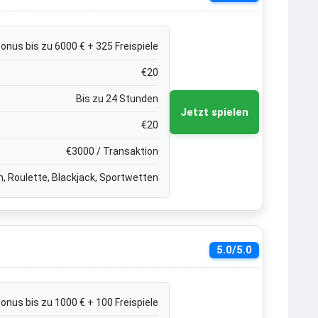
nus bis zu 6000 € + 325 Freispiele
€20
Bis zu 24 Stunden
Jetzt spielen
€20
€3000 / Transaktion
, Roulette, Blackjack, Sportwetten
5.0/5.0
nus bis zu 1000 € + 100 Freispiele