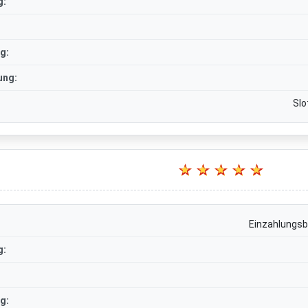
g:
g:
ung:
Slo
Einzahlungsbo
g:
g: