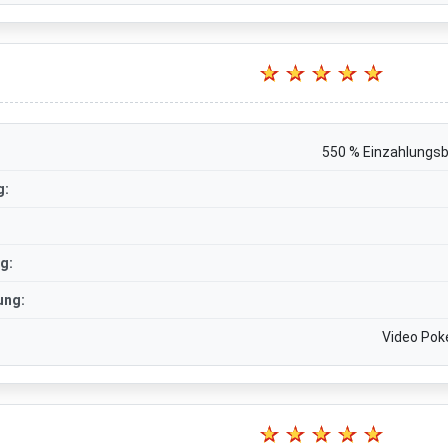
550 % Einzahlungsbo
g:
g:
ung:
Video Poke