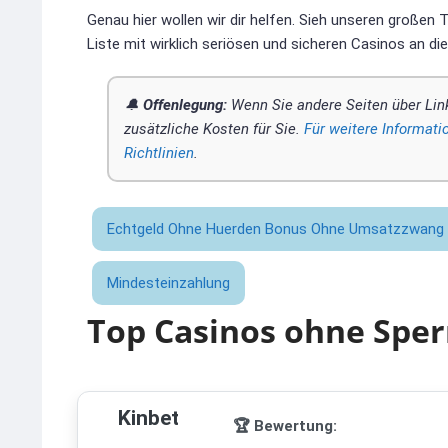
Genau hier wollen wir dir helfen. Sieh unseren großen
Liste mit wirklich seriösen und sicheren Casinos an d
🔔
Offenlegung:
Wenn Sie andere Seiten über Link
zusätzliche Kosten für Sie.
Für weitere Informati
Richtlinien
.
Echtgeld Ohne Huerden Bonus Ohne Umsatzzwang
Mindesteinzahlung
Top Casinos ohne Sper
Kinbet
🏆 Bewertung: