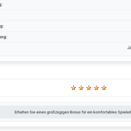
g:
g:
ung:
Ja
Erhalten Sie einen großzügigen Bonus für ein komfortables Spielerl