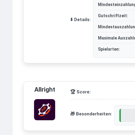
Mindesteinzahlun
Gutschriftzeit:
⬇️ Details:
Mindestauszahlun
Maximale Auszahl
Spielarten:
Allright
🏆 Score:
🎁 Besonderheiten: