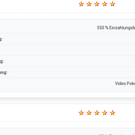
550 % Einzahlungsbo
g:
g:
ung:
Video Poke