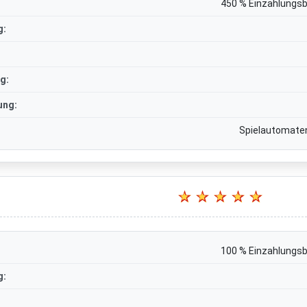
450 % Einzahlungsbo
g:
g:
ung:
Spielautomaten
100 % Einzahlungsbo
g: