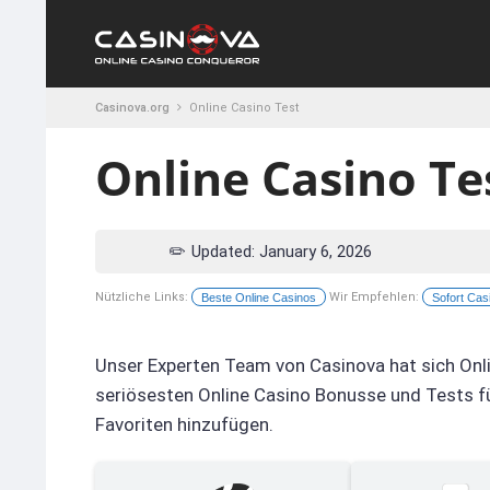
Casinova.org
Online Casino Test
Online Casino Te
✏️
Updated: January 6, 2026
Nützliche Links:
Beste Online Casinos
Wir Empfehlen:
Sofort Cas
Unser Experten Team von Casinova hat sich Onl
seriösesten Online Casino Bonusse und Tests für
Favoriten hinzufügen.