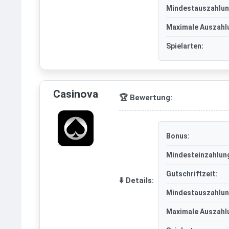
Mindestauszahlun
Maximale Auszahl
Spielarten:
Casinova
🏆 Bewertung:
Bonus:
Mindesteinzahlun
Gutschriftzeit:
⬇️ Details:
Mindestauszahlun
Maximale Auszahl