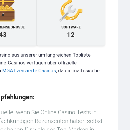
MENSBONUSSE
SOFTWARE
43
12
Casino aus unserer umfangreichen Topliste
line-Casinos verfügen über offizielle
ei
MGA lizenzierte Casinos
, da die maltesische
pfehlungen:
Quelle, wenn Sie Online Casino Tests in
fachkundigen Rezensenten haben selbst
der haben für viele der Top-Marken in