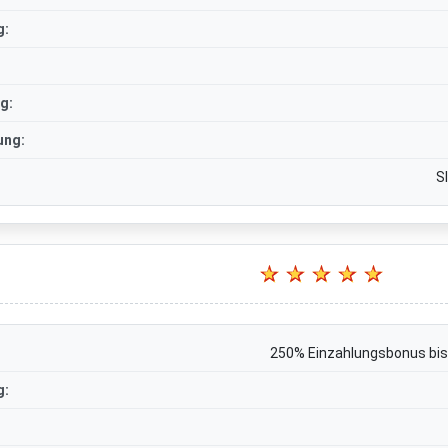
g:
g:
ung:
S
250% Einzahlungsbonus bis 
g: