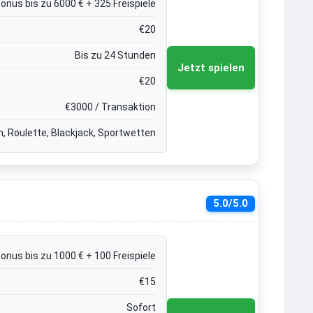
nus bis zu 6000 € + 325 Freispiele
€20
Bis zu 24 Stunden
Jetzt spielen
€20
€3000 / Transaktion
, Roulette, Blackjack, Sportwetten
5.0/5.0
nus bis zu 1000 € + 100 Freispiele
€15
Sofort