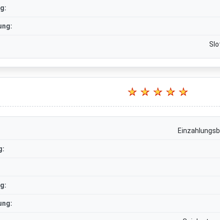
g:
ung:
Slo
Einzahlungsbo
g:
g:
ung: