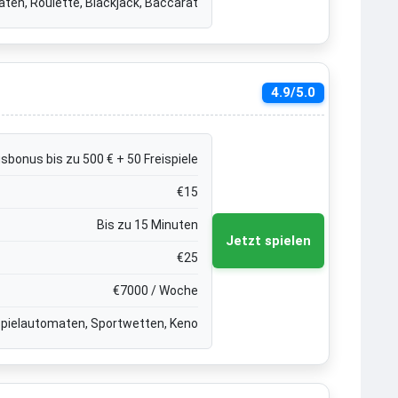
ten, Roulette, Blackjack, Baccarat
4.9/5.0
sbonus bis zu 500 € + 50 Freispiele
€15
Bis zu 15 Minuten
Jetzt spielen
€25
€7000 / Woche
 Spielautomaten, Sportwetten, Keno