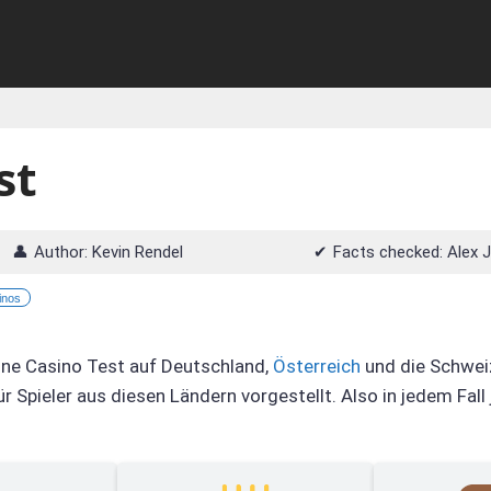
st
👤
Author: Kevin Rendel
✔
Facts checked: Alex 
inos
ine Casino Test auf Deutschland,
Österreich
und die Schweiz
 Spieler aus diesen Ländern vorgestellt. Also in jedem Fal