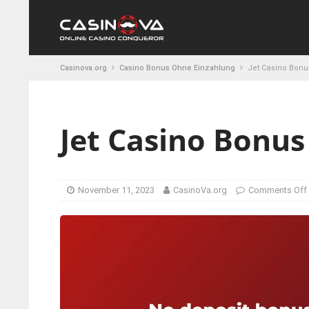
Casinova.org
Сasino Bonus Ohne Einzahlung
Jet Casino Bonu
Jet Casino Bonus
November 11, 2023
CasinoVa.org
Comments Off