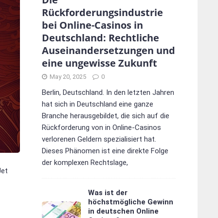
Rückforderungsindustrie
bei Online-Casinos in
Deutschland: Rechtliche
Auseinandersetzungen und
eine ungewisse Zukunft
May 20, 2025
0
Berlin, Deutschland. In den letzten Jahren
hat sich in Deutschland eine ganze
Branche herausgebildet, die sich auf die
Rückforderung von in Online-Casinos
verlorenen Geldern spezialisiert hat.
Dieses Phänomen ist eine direkte Folge
der komplexen Rechtslage,
Jet
Was ist der
höchstmögliche Gewinn
in deutschen Online