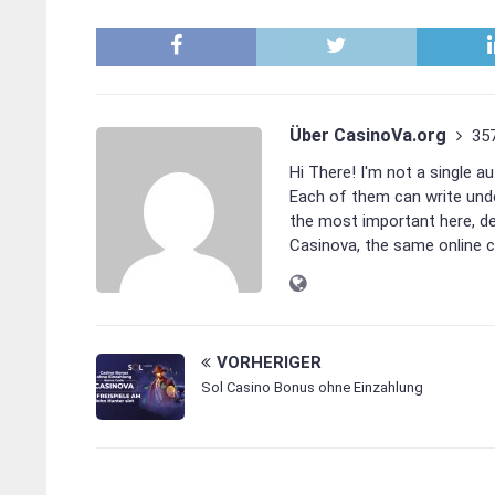
Über CasinoVa.org
357
Hi There! I'm not a single a
Each of them can write und
the most important here, de
Casinova, the same online c
VORHERIGER
Sol Casino Bonus ohne Einzahlung