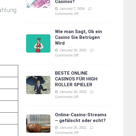
Casinos?
ahlung
January 7, 2024
Comments Off
Wie man Sagt, Ob ein
Casino Sie Betrügen
Wird
January 26, 2022
Comments Off
BESTE ONLINE
CASINOS FÜR HIGH
ROLLER SPIELER
January 26, 2022
Comments Off
Online-Casino-Streams
– gefälscht oder echt?
January 26, 2022
Comments Off