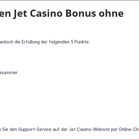
en Jet Casino Bonus ohne
jedoch die Erfüllung der folgenden 5 Punkte:
fonnummer
Sie den Support-Service auf der Jet Casino-Website per Online-Ch