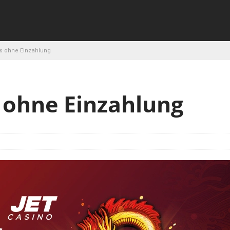
s ohne Einzahlung
 ohne Einzahlung