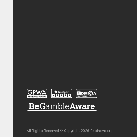
All Rights Reserved © Copyright 2026 Casinova.org