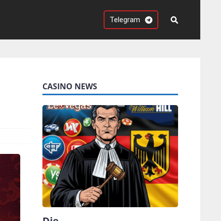
Telegram
CASINO NEWS
Die