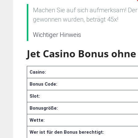
Machen Sie auf sich aufmerksam! Der E
gewonnen wurden, beträgt 45x!
Wichtiger Hinweis
Jet Casino Bonus ohne
Casino:
Bonus Code:
Slot:
Bonusgröße:
Wette:
Wer ist für den Bonus berechtigt: