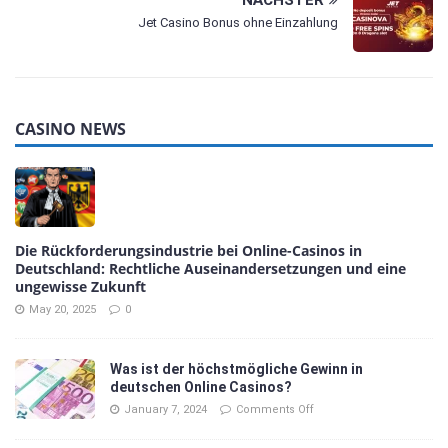
NÄCHSTER
Jet Casino Bonus ohne Einzahlung
CASINO NEWS
Die Rückforderungsindustrie bei Online-Casinos in
Deutschland: Rechtliche Auseinandersetzungen und eine
ungewisse Zukunft
May 20, 2025
0
Was ist der höchstmögliche Gewinn in
deutschen Online Casinos?
January 7, 2024
Comments Off