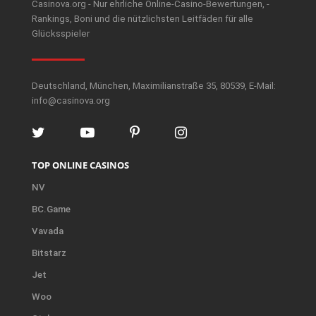
Casinova.org - Nur ehrliche Online-Casino-Bewertungen, -
Rankings, Boni und die nützlichsten Leitfäden für alle
Glücksspieler
Deutschland, München, Maximilianstraße 35, 80539, E-Mail:
info@casinova.org
TOP ONLINE CASINOS
NV
BC.Game
Vavada
Bitstarz
Jet
Woo