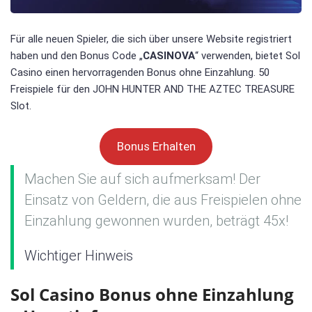
Für alle neuen Spieler, die sich über unsere Website registriert
haben und den Bonus Code „
CASINOVA
“ verwenden, bietet Sol
Casino einen hervorragenden Bonus ohne Einzahlung. 50
Freispiele für den JOHN HUNTER AND THE AZTEC TREASURE
Slot.
Bonus Erhalten
Machen Sie auf sich aufmerksam! Der
Einsatz von Geldern, die aus Freispielen ohne
Einzahlung gewonnen wurden, beträgt 45x!
Wichtiger Hinweis
Sol Casino Bonus ohne Einzahlung