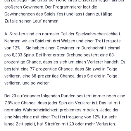
bei Beträgen, die unter der Höhe Ihres Einsatzes liegen, als bei
größeren Gewinnern. Der Programmierer legt die
Gewinnchancen des Spiels fest und lässt dann zufällige
Zufälle seinen Lauf nehmen.
A. Streifen sind ein normaler Teil der Spielwahrscheinlichkeit.
Nehmen wir ein Spiel mit drei Walzen und einer Trefferquote
von 12% – Sie haben einen Gewinner im Durchschnitt einmal
pro 8,333 Spins. Bei Ihrer ersten Drehung besteht eine 88-
prozentige Chance, dass es sich um einen Verlierer handelt. Es
besteht eine 77-prozentige Chance, dass Sie zwei in Folge
verlieren, eine 68-prozentige Chance, dass Sie drei in Folge
verlieren, und so weiter.
Bei 20 aufeinanderfolgenden Runden besteht immer noch eine
7,8% ige Chance, dass jeder Spin ein Verlierer ist. Das ist mit
normaler Wahrscheinlichkeit problemlos möglich. Jeder, der
eine Maschine mit einer Trefferfrequenz von 12% für sehr
lange Zeit spielt, hat Streifen mit 20 oder mehr Verlusten.