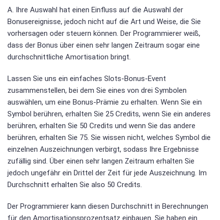
A. Ihre Auswahl hat einen Einfluss auf die Auswahl der
Bonusereignisse, jedoch nicht auf die Art und Weise, die Sie
vorhersagen oder steuern können. Der Programmierer weiß,
dass der Bonus über einen sehr langen Zeitraum sogar eine
durchschnittliche Amortisation bringt.
Lassen Sie uns ein einfaches Slots-Bonus-Event
zusammenstellen, bei dem Sie eines von drei Symbolen
auswählen, um eine Bonus-Prämie zu erhalten. Wenn Sie ein
Symbol berühren, erhalten Sie 25 Credits, wenn Sie ein anderes
berühren, erhalten Sie 50 Credits und wenn Sie das andere
berühren, erhalten Sie 75. Sie wissen nicht, welches Symbol die
einzelnen Auszeichnungen verbirgt, sodass Ihre Ergebnisse
zufällig sind. Über einen sehr langen Zeitraum erhalten Sie
jedoch ungefähr ein Drittel der Zeit für jede Auszeichnung. Im
Durchschnitt erhalten Sie also 50 Credits.
Der Programmierer kann diesen Durchschnitt in Berechnungen
für den Amortisationsprozentsatz einbauen. Sie haben ein