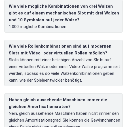
Wie viele mögliche Kombinationen von drei Walzen
gibt es auf einem mechanischen Slot mit drei Walzen
und 10 Symbolen auf jeder Walze?
1.000 mögliche Kombinationen.
Wie viele Rollenkombinationen sind auf modernen
Slots mit Video- oder virtuellen Rollen möglich?
Slots können mit einer beliebigen Anzahl von Slots auf
einer virtuellen Walze oder einer Video-Walze programmiert
werden, sodass es so viele Walzenkombinationen geben
kann, wie der Spieleentwickler benötigt.
Haben gleich aussehende Maschinen immer die
gleichen Amortisationsraten?
Nein, gleich aussehende Maschinen haben nicht immer den
gleichen Amortisationsgrad. Sie können die Gewinnchancen