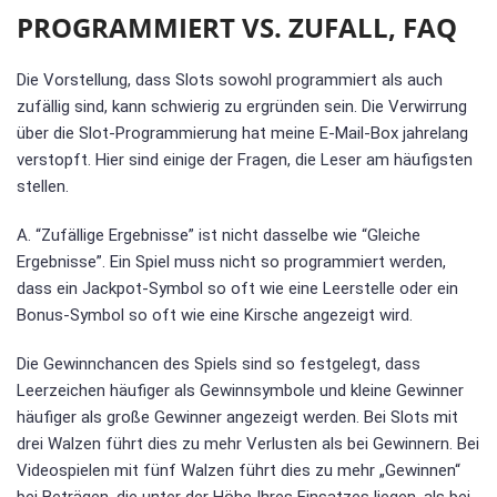
PROGRAMMIERT VS. ZUFALL, FAQ
Die Vorstellung, dass Slots sowohl programmiert als auch
zufällig sind, kann schwierig zu ergründen sein. Die Verwirrung
über die Slot-Programmierung hat meine E-Mail-Box jahrelang
verstopft. Hier sind einige der Fragen, die Leser am häufigsten
stellen.
A. “Zufällige Ergebnisse” ist nicht dasselbe wie “Gleiche
Ergebnisse”. Ein Spiel muss nicht so programmiert werden,
dass ein Jackpot-Symbol so oft wie eine Leerstelle oder ein
Bonus-Symbol so oft wie eine Kirsche angezeigt wird.
Die Gewinnchancen des Spiels sind so festgelegt, dass
Leerzeichen häufiger als Gewinnsymbole und kleine Gewinner
häufiger als große Gewinner angezeigt werden. Bei Slots mit
drei Walzen führt dies zu mehr Verlusten als bei Gewinnern. Bei
Videospielen mit fünf Walzen führt dies zu mehr „Gewinnen“