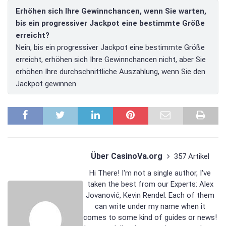
Erhöhen sich Ihre Gewinnchancen, wenn Sie warten,
bis ein progressiver Jackpot eine bestimmte Größe
erreicht?
Nein, bis ein progressiver Jackpot eine bestimmte Größe
erreicht, erhöhen sich Ihre Gewinnchancen nicht, aber Sie
erhöhen Ihre durchschnittliche Auszahlung, wenn Sie den
Jackpot gewinnen.
Über CasinoVa.org
357 Artikel
Hi There! I'm not a single author, I've
taken the best from our Experts:
Alex
Jovanović
,
Kevin Rendel
. Each of them
can write under my name when it
comes to some kind of guides or news!