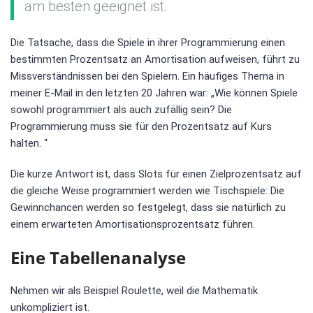
am besten geeignet ist.
Die Tatsache, dass die Spiele in ihrer Programmierung einen
bestimmten Prozentsatz an Amortisation aufweisen, führt zu
Missverständnissen bei den Spielern. Ein häufiges Thema in
meiner E-Mail in den letzten 20 Jahren war: „Wie können Spiele
sowohl programmiert als auch zufällig sein? Die
Programmierung muss sie für den Prozentsatz auf Kurs
halten. “
Die kurze Antwort ist, dass Slots für einen Zielprozentsatz auf
die gleiche Weise programmiert werden wie Tischspiele: Die
Gewinnchancen werden so festgelegt, dass sie natürlich zu
einem erwarteten Amortisationsprozentsatz führen.
Eine Tabellenanalyse
Nehmen wir als Beispiel Roulette, weil die Mathematik
unkompliziert ist.