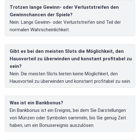
Trotzen lange Gewinn- oder Verluststreifen den
Gewinnchancen der Spiele?
Nein. Lange Gewinn- oder Verluststreifen sind Teil der
normalen Wahrscheinlichkeit.
Gibt es bei den meisten Slots die Möglichkeit, den
Hausvorteil zu überwinden und konstant profitabel zu
sein?
Nein. Die meisten Slots bieten keine Möglichkeit, den
Hausvorteil zu überwinden und konstant profitabel zu sein.
Was ist ein Bankbonus?
Ein Bankbonus ist ein Ereignis, bei dem Sie Darstellungen
von Münzen oder Symbolen sammeln, bis Sie genug Zeit
haben, um ein Bonusereignis auszulösen.